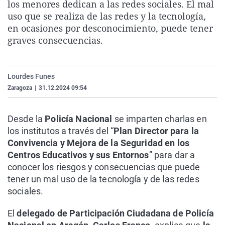
los menores dedican a las redes sociales. El mal
La rosa de los vientos
Caso
Extremadura
Virales
uso que se realiza de las redes y la tecnología,
Gente viajera
Retornados
Galicia
Televisión
en ocasiones por desconocimiento, puede tener
graves consecuencias.
Como el perro y el gat
Equipo de investigaci
La Rioja
Elecciones
Operación Viuda Negr
Navarra
Lourdes Funes
País Vasco
Zaragoza
|
31.12.2024 09:54
Desde la
Policía Nacional
se imparten charlas en
los institutos a través del “
Plan Director para la
Convivencia y Mejora de la Seguridad en los
Centros Educativos y sus Entornos
” para dar a
conocer los riesgos y consecuencias que puede
tener un mal uso de la tecnología y de las redes
sociales.
El
delegado de Participación Ciudadana de Policía