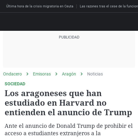
Última hora de la crisis migratoria en Ceuta
Las razones tras el cese de la funcion
Directo
Programas
Podcast
Más de uno
Los Perseguidos
Andalucía
Fútbol
Sociedad
Ondacero
Emisoras
Aragón
Noticias
España
Por fin
Malas decisiones
Aragón
Baloncesto
Mundo
SOCIEDAD
Economía
Julia en la onda
Expedientes del más a
Baleares
Tenis
Salud
Los aragoneses que han
Deportes
estudiado en Harvard no
La brújula
El viaje del Guernica
Cantabria
Motor
Cultura
El tiempo
entienden el anuncio de Trump
Radioestadio
Invisibles
Cataluña
Ciencia y Tecnología
Más noticias
Radioestadio noche
Prohibido morirse
Comunidad de Madrid
Gastronomía
Ante el anuncio de Donald Trump de prohibir el
acceso a estudiantes extranjeros a la
El colegio invisible
Esto no ha pasado
Comunitat Valenciana
Medio ambiente