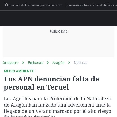
Última hora de la crisis migratoria en Ceuta
Las razones tras el cese de la funcion
Directo
Programas
Podcast
Más de uno
Los Perseguidos
Andalucía
Fútbol
Sociedad
Ondacero
Emisoras
Aragón
Noticias
España
Por fin
Malas decisiones
Aragón
Baloncesto
Mundo
MEDIO AMBIENTE
Economía
Julia en la onda
Expedientes del más a
Baleares
Tenis
Salud
Los APN denuncian falta de
Deportes
personal en Teruel
La brújula
El viaje del Guernica
Cantabria
Motor
Cultura
El tiempo
Radioestadio
Invisibles
Cataluña
Ciencia y Tecnología
Los Agentes para la Protección de la Naturaleza
Más noticias
Radioestadio noche
Prohibido morirse
Comunidad de Madrid
Gastronomía
de Aragón han lanzado una advertencia ante la
llegada de un verano marcado por el alto riesgo
El colegio invisible
Esto no ha pasado
Comunitat Valenciana
Medio ambiente