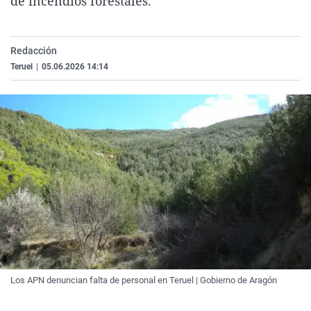
de incendios forestales.
La rosa de los vientos
Caso
Extremadura
Virales
Gente viajera
Retornados
Galicia
Televisión
Redacción
Como el perro y el gat
Equipo de investigaci
La Rioja
Elecciones
Teruel
|
05.06.2026 14:14
Operación Viuda Negr
Navarra
País Vasco
Los APN denuncian falta de personal en Teruel | Gobierno de Aragón