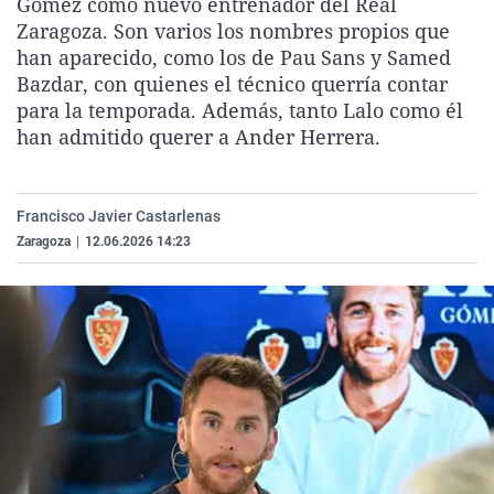
Gómez como nuevo entrenador del Real
La rosa de los vientos
Caso
Extremadura
Virales
Zaragoza. Son varios los nombres propios que
han aparecido, como los de Pau Sans y Samed
Gente viajera
Retornados
Galicia
Televisión
Bazdar, con quienes el técnico querría contar
Como el perro y el gat
Equipo de investigaci
La Rioja
Elecciones
para la temporada. Además, tanto Lalo como él
han admitido querer a Ander Herrera.
Operación Viuda Negr
Navarra
País Vasco
Francisco Javier Castarlenas
Zaragoza
|
12.06.2026 14:23