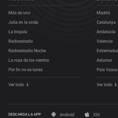
Más de uno
Madrid
Julia en la onda
Catalunya
La brújula
Andalucía
Radioestadio
Valencia
Radioestadio Noche
Extremadu
La rosa de los vientos
Asturias
Por fin no es lunes
País Vasco
Ver todo
Ver todo
DESCARGA LA APP
Android
iOS