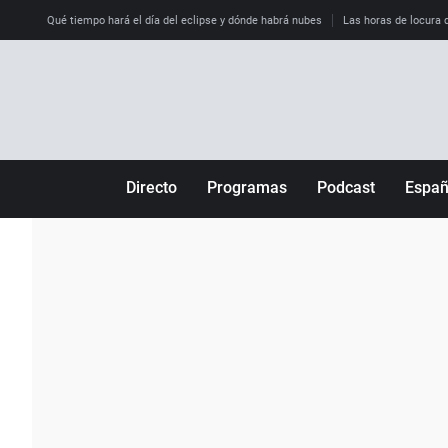
Qué tiempo hará el día del eclipse y dónde habrá nubes
Las horas de locura qu
Directo
Programas
Podcast
Espa
Más de uno
Los Perseguidos
Andalucía
Por fin
Malas decisiones
Aragón
Julia en la onda
Expedientes del más allá
Baleares
La brújula
El viaje del Guernica
Cantabria
Radioestadio
Invisibles
Cataluña
Radioestadio noche
Prohibido morirse
Comunidad de M
El colegio invisible
Esto no ha pasado
Comunitat Vale