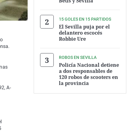
Betis y Sevilla
15 GOLES EN 15 PARTIDOS
El Sevilla puja por el
delantero escocés
Robbie Ure
io
ensa.
ROBOS EN SEVILLA
Policía Nacional detiene
anas
a dos responsables de
120 robos de scooters en
la provincia
2, A-
l
5