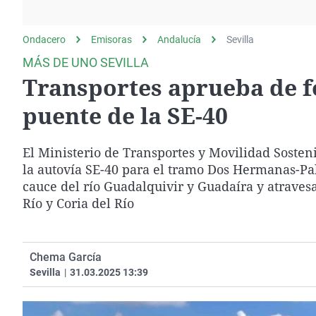
La rosa de los vientos
Caso
Extremadura
Gente viajera
Retornados
Galicia
Ondacero
Emisoras
Andalucía
Sevilla
Como el perro y el
Equipo de investigación
La Rioja
MÁS DE UNO SEVILLA
gato
Transportes aprueba de f
Operación Viuda
Navarra
Negra
País Vasco
puente de la SE-40
El Ministerio de Transportes y Movilidad Sosten
la autovía SE-40 para el tramo Dos Hermanas-Palo
cauce del río Guadalquivir y Guadaíra y atraves
Río y Coria del Río
Chema García
Sevilla
|
31.03.2025 13:39