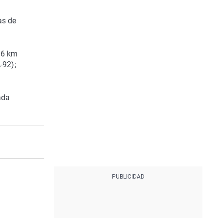
as de
,6 km
-92);
ada