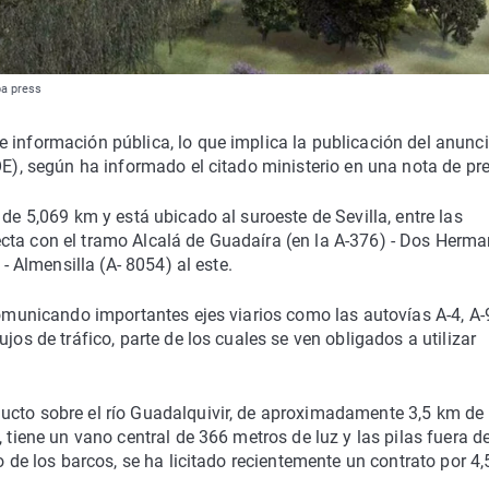
pa press
 información pública, lo que implica la publicación del anunc
OE), según ha informado el citado ministerio en una nota de pr
 de 5,069 km y está ubicado al suroeste de Sevilla, entre las
cta con el tramo Alcalá de Guadaíra (en la A-376) - Dos Herm
 - Almensilla (A- 8054) al este.
comunicando importantes ejes viarios como las autovías A-4, A-9
jos de tráfico, parte de los cuales se ven obligados a utilizar
ucto sobre el río Guadalquivir, de aproximadamente 3,5 km de
 tiene un vano central de 366 metros de luz y las pilas fuera de
o de los barcos, se ha licitado recientemente un contrato por 4,