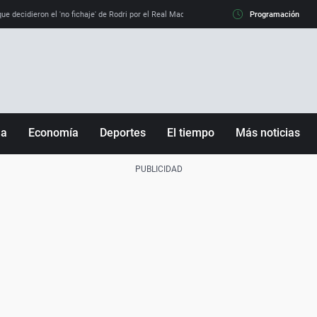
e decidieron el 'no fichaje' de Rodri por el Real Madrid y su 'sí' al Barça
Programación
La llamada de
ña
Economía
Deportes
El tiempo
Más noticias
Fútbol
Sociedad
Baloncesto
Mundo
Tenis
Salud
Motor
Cultura
Ciencia y Tecnología
adrid
Gastronomía
nciana
Medio ambiente