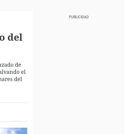
o del
razado de
alvando el
mares del