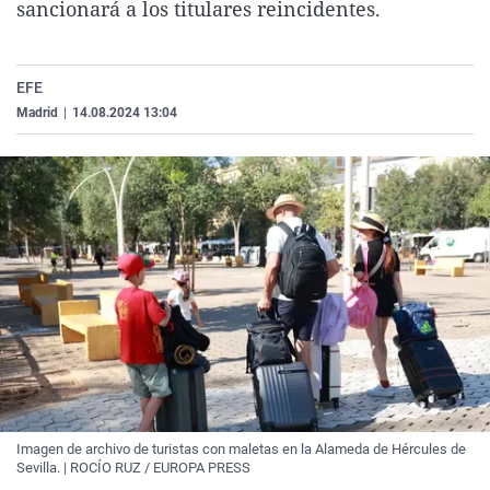
sancionará a los titulares reincidentes.
La rosa de los vientos
Caso
Extremadura
Virales
Gente viajera
Retornados
Galicia
Televisión
EFE
Como el perro y el gat
Equipo de investigaci
La Rioja
Elecciones
Madrid
|
14.08.2024 13:04
Operación Viuda Negr
Navarra
País Vasco
Imagen de archivo de turistas con maletas en la Alameda de Hércules de
Sevilla. | ROCÍO RUZ / EUROPA PRESS