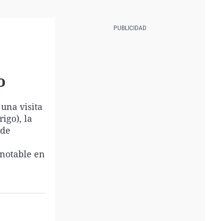
o
 una visita
igo), la
 de
 notable en