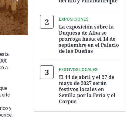
del Río y Villamanrique
EXPOSICIONES
La exposición sobre la
Duquesa de Alba se
prorroga hasta el 14 de
septiembre en el Palacio
de las Dueñas
esta
.000
só a
FESTIVOS LOCALES
El 14 de abril y el 27 de
mayo de 2027 serán
 que
festivos locales en
Sevilla por la Feria y el
uerte
Corpus
rico y
ponce,