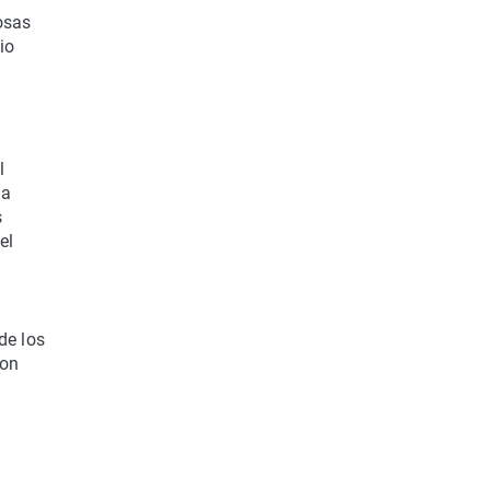
osas
io
l
na
s
el
de los
con