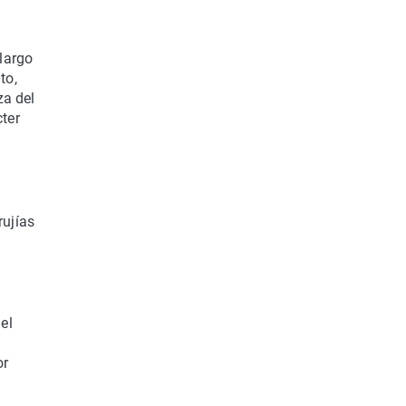
 largo
to,
za del
cter
rujías
el
or