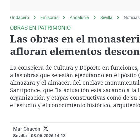
La rosa de los vientos
Caso
Extremadura
Gente viajera
Retornados
Galicia
Ondacero
Emisoras
Andalucía
Sevilla
Noticias
Como el perro y el
Equipo de investigación
La Rioja
OBRAS EN PATRIMONIO
gato
Las obras en el monaster
Operación Viuda
Navarra
Negra
País Vasco
afloran elementos descono
La consejera de Cultura y Deporte en funciones, 
a las obras que se están ejecutando en el pósito
almazara y el almacén del enclave monumental d
Santiponce, que "la actuación está sacando a la l
organización y etapas constructivas como de su
el estudio y el conocimiento histórico, arquitect
Mar Chacón
Sevilla
|
08.06.2026 14:13