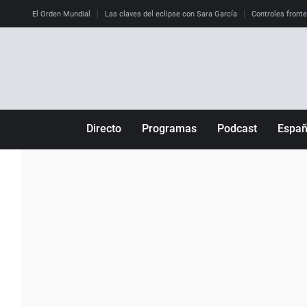
El Orden Mundial
Las claves del eclipse con Sara García
Controles front
Directo
Programas
Podcast
Espa
Más de uno
Los Perseguidos
Andalucía
Por fin
Malas decisiones
Aragón
Julia en la onda
Expedientes del más allá
Baleares
La brújula
El viaje del Guernica
Cantabria
Radioestadio
Invisibles
Cataluña
Radioestadio noche
Prohibido morirse
Comunidad de M
El colegio invisible
Esto no ha pasado
Comunitat Vale