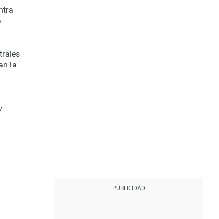
ntra
a
trales
an la
y