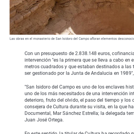
Las obras en el monasterio de San Isidoro del Campo afloran elementos desconocid
Con un presupuesto de 2.838.148 euros, cofinancia
intervención "es la primera que se lleva a cabo e
metros cuadrados y que estaban destinados a las
ser gestionado por la Junta de Andalucia en 1989"
"San Isidoro del Campo es uno de los enclaves histó
uno de los más necesitados de una intervención in
deterioro, fruto del olvido, el paso del tiempo y l
consejera de Cultura durante su visita, en la que 
Documental, Mar Sánchez Estrella; la delegada terri
Juan José Ortega.
En este sentido, la titular de Cultura ha recordad