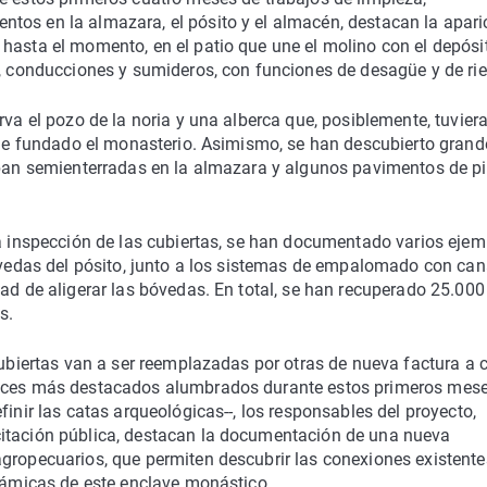
tos en la almazara, el pósito y el almacén, destacan la apari
hasta el momento, en el patio que une el molino con el depósi
s, conducciones y sumideros, con funciones de desagüe y de ri
rva el pozo de la noria y una alberca que, posiblemente, tuvier
 fue fundado el monasterio. Asimismo, se han descubierto grand
raban semienterradas en la almazara y algunos pavimentos de p
la inspección de las cubiertas, se han documentado varios eje
bóvedas del pósito, junto a los sistemas de empalomado con can
ad de aligerar las bóvedas. En total, se han recuperado 25.000
s.
 cubiertas van a ser reemplazadas por otras de nueva factura a
ances más destacados alumbrados durante estos primeros mes
finir las catas arqueológicas--, los responsables del proyecto,
citación pública, destacan la documentación de una nueva
agropecuarios, que permiten descubrir las conexiones existente
inámicas de este enclave monástico.