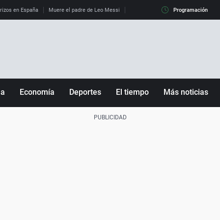
erizos en España
Muere el padre de Leo Messi
La diferencia entre observar el eclip
Programación
ña
Economía
Deportes
El tiempo
Más noticias
Fútbol
Sociedad
Baloncesto
Mundo
Tenis
Salud
Motor
Cultura
Ciencia y Tecnología
adrid
Gastronomía
nciana
Medio ambiente