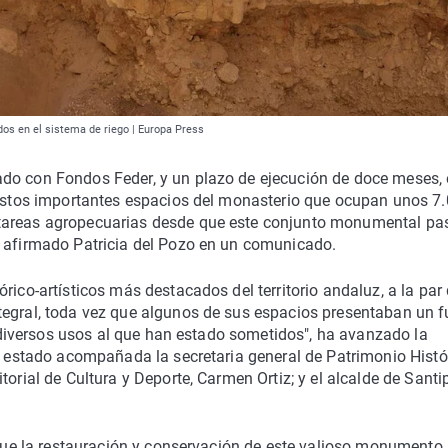
os en el sistema de riego | Europa Press
do con Fondos Feder, y un plazo de ejecución de doce meses, 
n estos importantes espacios del monasterio que ocupan unos 7
 tareas agropecuarias desde que este conjunto monumental pa
, afirmado Patricia del Pozo en un comunicado.
rico-artísticos más destacados del territorio andaluz, a la par
tegral, toda vez que algunos de sus espacios presentaban un f
os diversos usos al que han estado sometidos", ha avanzado la
ha estado acompañada la secretaria general de Patrimonio Histó
torial de Cultura y Deporte, Carmen Ortiz; y el alcalde de Santi
o que la restauración y conservación de este valioso monumento,