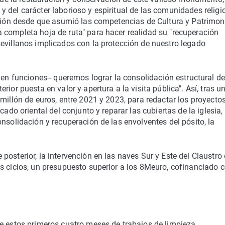
 del carácter laborioso y espiritual de las comunidades religi
stión desde que asumió las competencias de Cultura y Patrimon
 completa hoja de ruta" para hacer realidad su "recuperación
evillanos implicados con la protección de nuestro legado
 en funciones-- queremos lograr la consolidación estructural de
ior puesta en valor y apertura a la visita pública". Así, tras u
millón de euros, entre 2021 y 2023, para redactar los proyecto
ado oriental del conjunto y reparar las cubiertas de la iglesia, 
nsolidación y recuperación de las envolventes del pósito, la
osterior, la intervención en las naves Sur y Este del Claustro 
s ciclos, un presupuesto superior a los 8Meuro, cofinanciado 
e estos primeros cuatro meses de trabajos de limpieza,