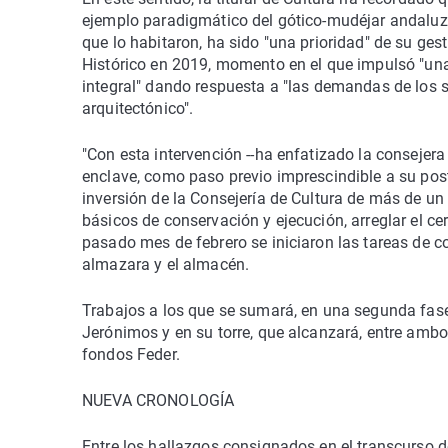
ejemplo paradigmático del gótico-mudéjar andaluz y
que lo habitaron, ha sido "una prioridad" de su ge
Histórico en 2019, momento en el que impulsó "una
integral" dando respuesta a "las demandas de los s
arquitectónico".
"Con esta intervención --ha enfatizado la consejera
enclave, como paso previo imprescindible a su poster
inversión de la Consejería de Cultura de más de un 
básicos de conservación y ejecución, arreglar el cerc
pasado mes de febrero se iniciaron las tareas de co
almazara y el almacén.
Trabajos a los que se sumará, en una segunda fase p
Jerónimos y en su torre, que alcanzará, entre ambo
fondos Feder.
NUEVA CRONOLOGÍA
Entre los hallazgos consignados en el transcurso d