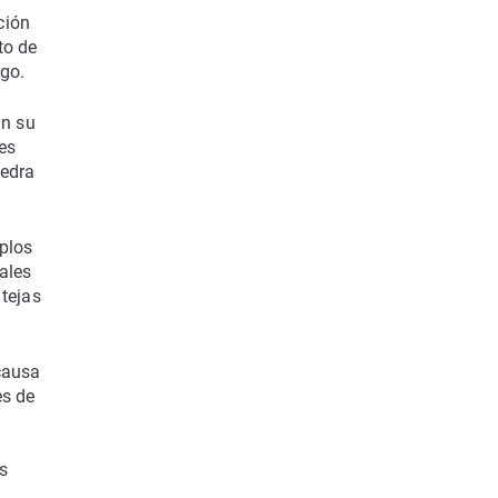
ción
to de
ego.
an su
es
iedra
mplos
ales
 tejas
 causa
es de
s