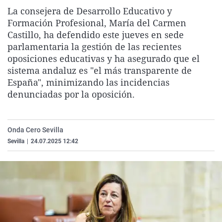
La rosa de los vientos
Caso
Extremadura
Virales
La consejera de Desarrollo Educativo y
Formación Profesional, María del Carmen
Gente viajera
Retornados
Galicia
Televisión
Castillo, ha defendido este jueves en sede
Como el perro y el gat
Equipo de investigaci
La Rioja
Elecciones
parlamentaria la gestión de las recientes
oposiciones educativas y ha asegurado que el
Operación Viuda Negr
Navarra
sistema andaluz es "el más transparente de
País Vasco
España", minimizando las incidencias
denunciadas por la oposición.
Onda Cero Sevilla
Sevilla
|
24.07.2025 12:42