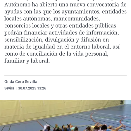
Autónomo ha abierto una nueva convocatoria de
La rosa de los vientos
Caso
Extremadura
Virales
ayudas con las que los ayuntamientos, entidades
Gente viajera
Retornados
Galicia
Televisión
locales autónomas, mancomunidades,
consorcios locales y otras entidades públicas
Como el perro y el gat
Equipo de investigaci
La Rioja
Elecciones
podrán financiar actividades de información,
Operación Viuda Negr
Navarra
sensibilización, divulgación y difusión en
materia de igualdad en el entorno laboral, así
País Vasco
como de conciliación de la vida personal,
familiar y laboral.
Onda Cero Sevilla
Sevilla
|
30.07.2025 13:26