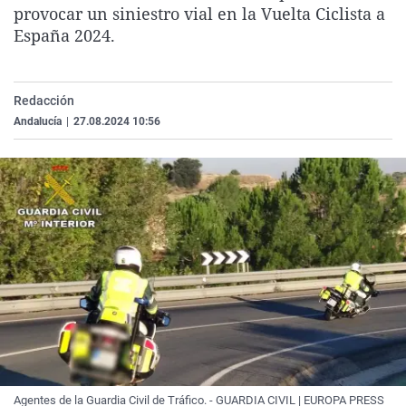
provocar un siniestro vial en la Vuelta Ciclista a
La rosa de los vientos
Caso
Extremadura
Virales
España 2024.
Gente viajera
Retornados
Galicia
Televisión
Como el perro y el gat
Equipo de investigaci
La Rioja
Elecciones
Redacción
Operación Viuda Negr
Navarra
Andalucía
|
27.08.2024 10:56
País Vasco
Agentes de la Guardia Civil de Tráfico. - GUARDIA CIVIL | EUROPA PRESS