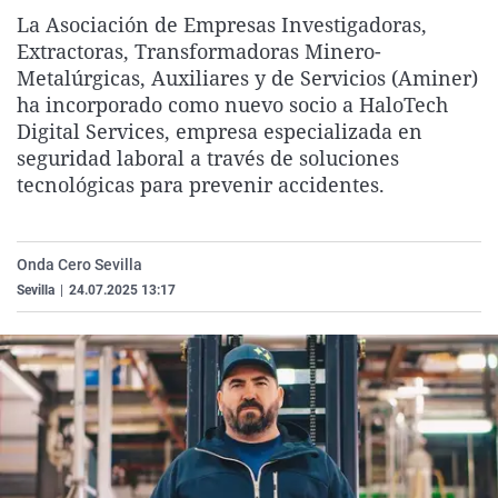
La rosa de los vientos
Caso
Extremadura
Virales
La Asociación de Empresas Investigadoras,
Extractoras, Transformadoras Minero-
Gente viajera
Retornados
Galicia
Televisión
Metalúrgicas, Auxiliares y de Servicios (Aminer)
Como el perro y el gat
Equipo de investigaci
La Rioja
Elecciones
ha incorporado como nuevo socio a HaloTech
Digital Services, empresa especializada en
Operación Viuda Negr
Navarra
seguridad laboral a través de soluciones
País Vasco
tecnológicas para prevenir accidentes.
Onda Cero Sevilla
Sevilla
|
24.07.2025 13:17