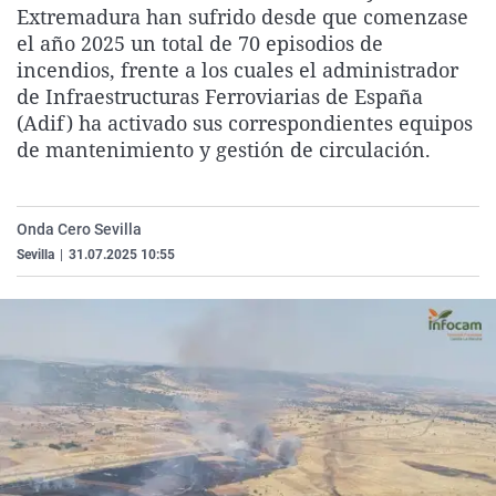
Extremadura han sufrido desde que comenzase
La rosa de los vientos
Caso
Extremadura
Virales
el año 2025 un total de 70 episodios de
Gente viajera
Retornados
Galicia
Televisión
incendios, frente a los cuales el administrador
de Infraestructuras Ferroviarias de España
Como el perro y el gat
Equipo de investigaci
La Rioja
Elecciones
(Adif) ha activado sus correspondientes equipos
Operación Viuda Negr
Navarra
de mantenimiento y gestión de circulación.
País Vasco
Onda Cero Sevilla
Sevilla
|
31.07.2025 10:55