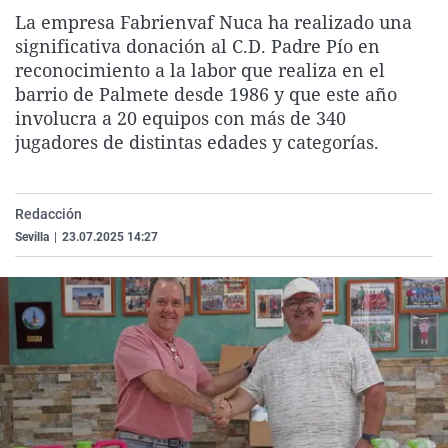
La rosa de los vientos
Caso
Extremadura
Virales
La empresa Fabrienvaf Nuca ha realizado una
significativa donación al C.D. Padre Pío en
Gente viajera
Retornados
Galicia
Televisión
reconocimiento a la labor que realiza en el
Como el perro y el gat
Equipo de investigaci
La Rioja
Elecciones
barrio de Palmete desde 1986 y que este año
involucra a 20 equipos con más de 340
Operación Viuda Negr
Navarra
jugadores de distintas edades y categorías.
País Vasco
Redacción
Sevilla
|
23.07.2025 14:27