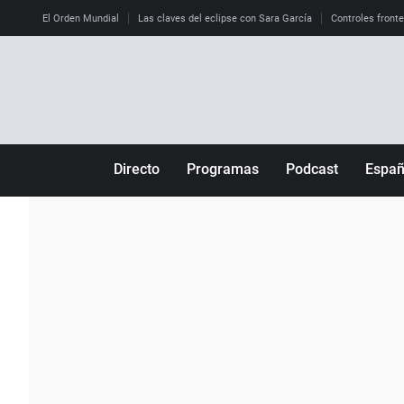
El Orden Mundial
Las claves del eclipse con Sara García
Controles front
Directo
Programas
Podcast
Espa
Más de uno
Los Perseguidos
Andalucía
Por fin
Malas decisiones
Aragón
Julia en la onda
Expedientes del más allá
Baleares
La brújula
El viaje del Guernica
Cantabria
Radioestadio
Invisibles
Cataluña
Radioestadio noche
Prohibido morirse
Comunidad de M
El colegio invisible
Esto no ha pasado
Comunitat Vale