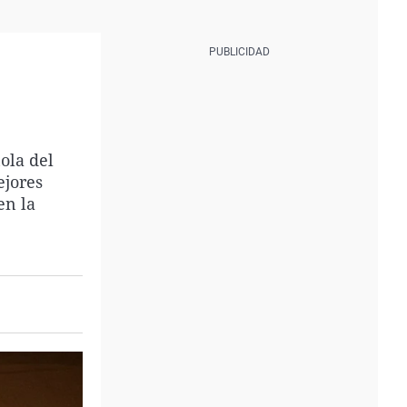
ola del
ejores
en la