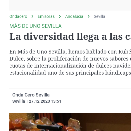
La rosa de los vientos
Caso
Extremadura
Gente viajera
Retornados
Galicia
Ondacero
Emisoras
Andalucía
Sevilla
Como el perro y el
Equipo de investigación
La Rioja
MÁS DE UNO SEVILLA
gato
La diversidad llega a las
Operación Viuda
Navarra
Negra
País Vasco
En Más de Uno Sevilla, hemos hablado con Rubé
Dulce, sobre la proliferación de nuevos sabores
cuotas de internacionalización de dulces navide
estacionalidad uno de sus principales hándicaps
Onda Cero Sevilla
Sevilla
|
27.12.2023 13:51