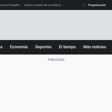
erizos en España
Muere el padre de Leo Messi
La diferencia entre observar el eclip
Programación
ña
Economía
Deportes
El tiempo
Más noticias
Fútbol
Sociedad
Baloncesto
Mundo
Tenis
Salud
Motor
Cultura
Ciencia y Tecnología
adrid
Gastronomía
nciana
Medio ambiente