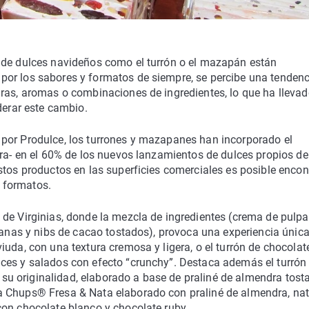
 de dulces navideños como el turrón o el mazapán están
or los sabores y formatos de siempre, se percibe una tendenc
uras, aromas o combinaciones de ingredientes, lo que ha llevad
derar este cambio.
por Produlce, los turrones y mazapanes han incorporado el
ora- en el 60% de los nuevos lanzamientos de dulces propios de
stos productos en las superficies comerciales es posible encon
 formatos.
 de Virginias, donde la mezcla de ingredientes (crema de pulpa
llanas y nibs de cacao tostados), provoca una experiencia única
iuda, con una textura cremosa y ligera, o el turrón de chocolat
ces y salados con efecto “crunchy”. Destaca además el turrón
u originalidad, elaborado a base de praliné de almendra tost
a Chups® Fresa & Nata elaborado con praliné de almendra, nat
con chocolate blanco y chocolate ruby.