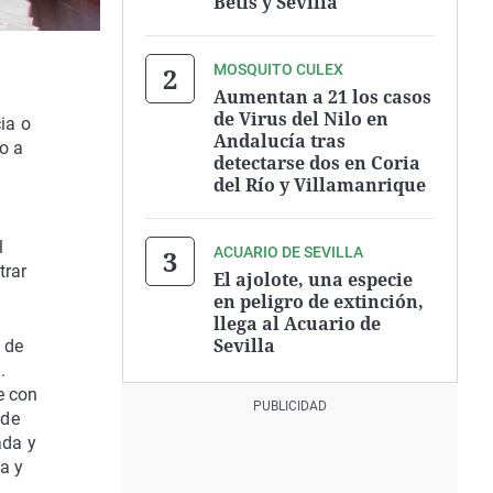
Betis y Sevilla
MOSQUITO CULEX
Aumentan a 21 los casos
de Virus del Nilo en
ia o
Andalucía tras
o a
detectarse dos en Coria
del Río y Villamanrique
l
ACUARIO DE SEVILLA
trar
El ajolote, una especie
en peligro de extinción,
llega al Acuario de
Sevilla
 de
.
e con
 de
ada y
a y