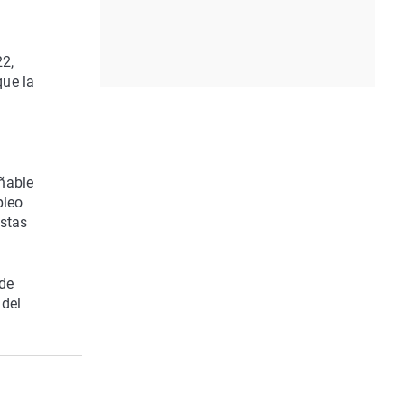
22,
que la
eñable
pleo
estas
 de
 del