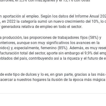
turrones, el 5,5% con mazapanes y el 13,1% con otras
ran aportación al empleo. Según los datos del Informe Anual 20
 en 2022 la categoría sumó un nuevo crecimiento del 10%, lo 
generadora relativa de empleo en todo el sector.
a producción, las proporciones de trabajadores fijos (58%) y
nteriores, aunque son muy significativos los avances en la
inidos) y, especialmente, femenino (85%). Además, es muy res
facturación total del sector, aporte sin embargo el 9,9% del em
poblados del país, contribuyendo así a la riqueza y el futuro de 
e este tipo de dulces y lo es, en gran parte, gracias a las más
 acercar a nuestros hogares la ilusión de la época más mágica