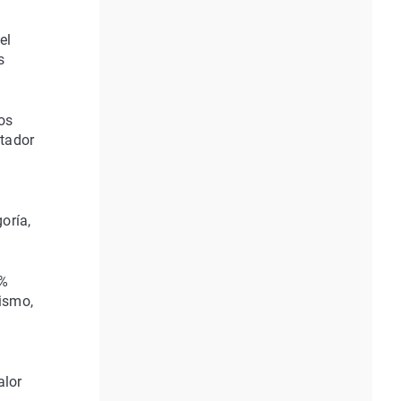
el
s
os
rtador
oría,
5%
ismo,
alor