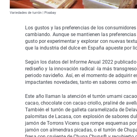
Variedades de turrón | Pixabay
Los gustos y las preferencias de los consumidores
cambiando. Aunque se mantienen las preferencias p
gusto por experimentar y explorar con nuevas text
que la industria del dulce en España apueste por li
Según los datos del Informe Anual 2022 publicado 
rediseño y la innovación radical -la más transgres
periodo navideño. Así, en el momento de adquirir e
impactantes novedades, tanto en sabores como en
Este año llaman la atención el turrón umami cacao
cacao, chocolate con cacao criollo, praliné de ave
También el turrón de galleta caramelizada de Delav
palomitas de Lacasa, con explosión de sabores dul
jamón de Torrons Vicens que rompe esquemas por s
jamón con almendras picadas, o el turrón de Chup
fresa con crujiente de Chupa Chups® y recubierto 