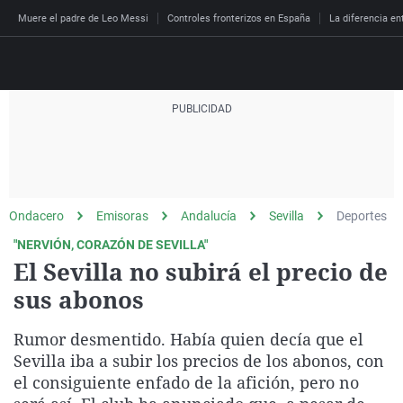
Muere el padre de Leo Messi
Controles fronterizos en España
La diferencia en
Directo
Programas
Podcast
Más de uno
Los Perseguidos
Andalucía
Fútbol
Sociedad
Ondacero
Emisoras
Andalucía
Sevilla
Deportes
España
Por fin
Malas decisiones
Aragón
Baloncesto
Mundo
"NERVIÓN, CORAZÓN DE SEVILLA"
Economía
Julia en la onda
Expedientes del más a
Baleares
Tenis
Salud
El Sevilla no subirá el precio de
Deportes
sus abonos
La brújula
El viaje del Guernica
Cantabria
Motor
Cultura
El tiempo
Radioestadio
Invisibles
Cataluña
Ciencia y Tecnología
Rumor desmentido. Había quien decía que el
Más noticias
Radioestadio noche
Prohibido morirse
Comunidad de Madrid
Gastronomía
Sevilla iba a subir los precios de los abonos, con
el consiguiente enfado de la afición, pero no
El colegio invisible
Esto no ha pasado
Comunitat Valenciana
Medio ambiente