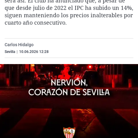
será así. El club ha anunciado que, a pesar de
La rosa de los vientos
Caso
Extremadura
Virales
que desde julio de 2022 el IPC ha subido un 14%,
siguen manteniendo los precios inalterables por
Gente viajera
Retornados
Galicia
Televisión
cuarto año consecutivo.
Como el perro y el gat
Equipo de investigaci
La Rioja
Elecciones
Operación Viuda Negr
Navarra
Carlos Hidalgo
País Vasco
Sevilla
|
10.06.2026 12:28