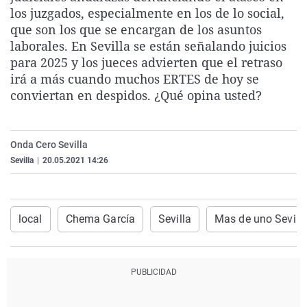
los juzgados, especialmente en los de lo social,
La rosa de los vientos
Caso
Extremadura
Virales
que son los que se encargan de los asuntos
Gente viajera
Retornados
Galicia
Televisión
laborales. En Sevilla se están señalando juicios
Como el perro y el gat
Equipo de investigaci
La Rioja
Elecciones
para 2025 y los jueces advierten que el retraso
irá a más cuando muchos ERTES de hoy se
Operación Viuda Negr
Navarra
conviertan en despidos. ¿Qué opina usted?
País Vasco
Onda Cero Sevilla
Sevilla
|
20.05.2021 14:26
local
Chema García
Sevilla
Mas de uno Sevill