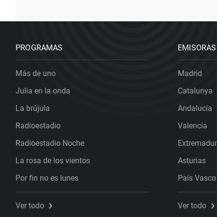
PROGRAMAS
EMISORAS
Más de uno
Madrid
Julia en la onda
Catalunya
La brújula
Andalucía
Radioestadio
Valencia
Radioestadio Noche
Extremadu
La rosa de los vientos
Asturias
Por fin no es lunes
País Vasco
Ver todo
Ver todo