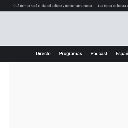
Qué tiempo hará el día del eclipse y dónde habrá nubes
Las horas de locura qu
Directo
Programas
Podcast
Espa
Más de uno
Los Perseguidos
Andalucía
Por fin
Malas decisiones
Aragón
Julia en la onda
Expedientes del más allá
Baleares
La brújula
El viaje del Guernica
Cantabria
Radioestadio
Invisibles
Cataluña
Radioestadio noche
Prohibido morirse
Comunidad de M
El colegio invisible
Esto no ha pasado
Comunitat Vale