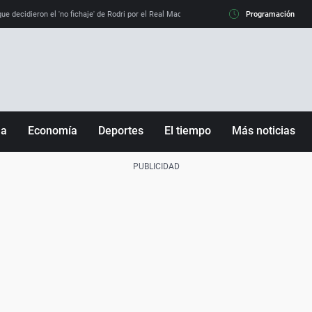
e decidieron el 'no fichaje' de Rodri por el Real Madrid y su 'sí' al Barça
Programación
La llamada de
ña
Economía
Deportes
El tiempo
Más noticias
Fútbol
Sociedad
Baloncesto
Mundo
Tenis
Salud
Motor
Cultura
Ciencia y Tecnología
adrid
Gastronomía
nciana
Medio ambiente