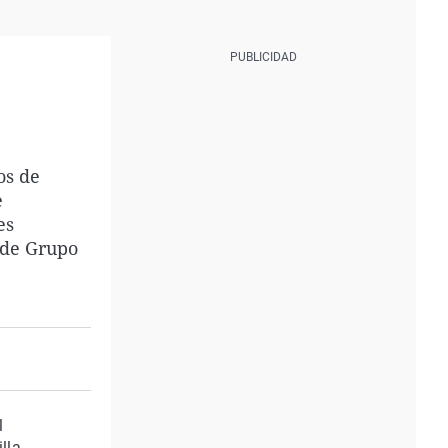
os de
e
es
 de Grupo
l
la. ,