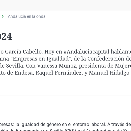
Virales
Televisión
Andalucía en la onda
Elecciones
024
o García Cabello. Hoy en #Andaluciacapital hablam
ama “Empresas en Igualdad", de la Confederación d
 de Sevilla. Con Vanessa Muñoz, presidenta de Mujer
nto de Endesa, Raquel Fernández, y Manuel Hidalgo
esas: la igualdad de género en el entorno laboral. A través de
ón de Empresarios de Sevilla (CES) y el Ayuntamiento de Sevil