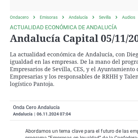
La rosa de los vientos
Caso
Extremadura
Gente viajera
Retornados
Galicia
Ondacero
Emisoras
Andalucía
Sevilla
Audios
Como el perro y el
Equipo de investigación
La Rioja
ACTUALIDAD ECONÓMICA DE ANDALUCÍA
gato
Andalucía Capital 05/11/2
Operación Viuda
Navarra
Negra
País Vasco
La actualidad económica de Andalucía, con Dieg
igualdad en las empresas. De la mano del progr
Empresarios de Sevilla, CES, y el Ayuntamiento
Empresarias y los responsables de RRHH y Tale
logístico Pantoja.
Onda Cero Andalucía
Andalucía
|
06.11.2024 07:04
Abordamos un tema clave para el futuro de las empr
programa “Empresas en Igualdad” de la Confederaci