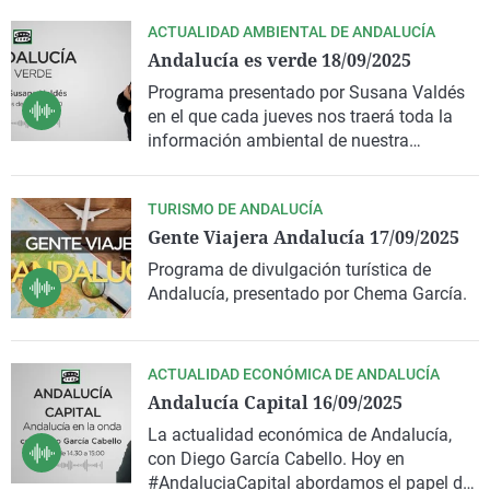
ACTUALIDAD AMBIENTAL DE ANDALUCÍA
Andalucía es verde 18/09/2025
Programa presentado por Susana Valdés
en el que cada jueves nos traerá toda la
información ambiental de nuestra
comunidad así como aquellos factores
que afecten a los elementos del medio
TURISMO DE ANDALUCÍA
ambiente y las medidas que se adopten
Gente Viajera Andalucía 17/09/2025
para protegerlo.
Programa de divulgación turística de
Andalucía, presentado por Chema García.
ACTUALIDAD ECONÓMICA DE ANDALUCÍA
Andalucía Capital 16/09/2025
La actualidad económica de Andalucía,
con Diego García Cabello. Hoy en
#AndaluciaCapital abordamos el papel de