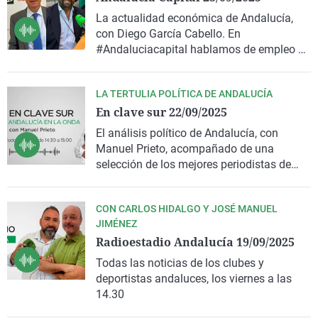
La actualidad económica de Andalucía,
con Diego García Cabello. En
#Andaluciacapital hablamos de empleo y
tendencias en el ámbito de los recursos
humanos. Con Joaquín Ybarra, CEO de la
LA TERTULIA POLÍTICA DE ANDALUCÍA
consultora de selección W&S, y de la mano
En clave sur 22/09/2025
de la Escuela de Organización Industrial,
continuamos hablando de formación y
El análisis político de Andalucía, con
sectores que crean empleo cualificado
Manuel Prieto, acompañado de una
como el de la minería, con Francisco
selección de los mejores periodistas de
Velasco, Delegado de la EOI en Andalucía,
Andalucía.
y César Luaces, director de Primigea -
clúster nacional de Minería y Materias
CON CARLOS HIDALGO Y JOSÉ MANUEL
Primas y profesor en el MBA enfocado a
JIMÉNEZ
este sector.
Radioestadio Andalucía 19/09/2025
Todas las noticias de los clubes y
deportistas andaluces, los viernes a las
14.30