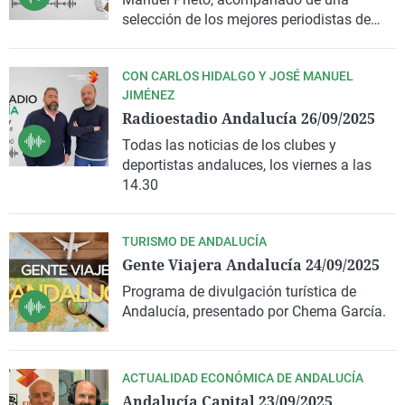
La rosa de los vientos
Caso
Extremadura
Virales
selección de los mejores periodistas de
Andalucía.
Gente viajera
Retornados
Galicia
Televisión
CON CARLOS HIDALGO Y JOSÉ MANUEL
Como el perro y el gat
Equipo de investigaci
La Rioja
Elecciones
JIMÉNEZ
Operación Viuda Negr
Navarra
Radioestadio Andalucía 26/09/2025
País Vasco
Todas las noticias de los clubes y
deportistas andaluces, los viernes a las
14.30
TURISMO DE ANDALUCÍA
Gente Viajera Andalucía 24/09/2025
Programa de divulgación turística de
Andalucía, presentado por Chema García.
ACTUALIDAD ECONÓMICA DE ANDALUCÍA
Andalucía Capital 23/09/2025