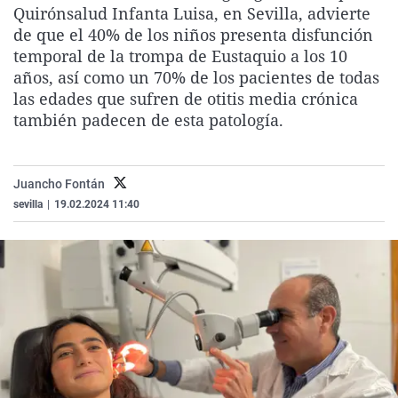
Quirónsalud Infanta Luisa, en Sevilla, advierte
La rosa de los vientos
Caso
Extremadura
Virales
de que el 40% de los niños presenta disfunción
Gente viajera
Retornados
Galicia
Televisión
temporal de la trompa de Eustaquio a los 10
años, así como un 70% de los pacientes de todas
Como el perro y el gat
Equipo de investigaci
La Rioja
Elecciones
las edades que sufren de otitis media crónica
Operación Viuda Negr
Navarra
también padecen de esta patología.
País Vasco
Juancho Fontán
sevilla
|
19.02.2024 11:40