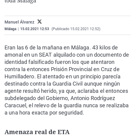
toda Málaga
La rosa de los vientos
Caso
Extremadura
Virales
Gente viajera
Retornados
Galicia
Televisión
Manuel Álvarez
Como el perro y el gat
Equipo de investigaci
La Rioja
Elecciones
Málaga
|
15.02.2021 12:53
(Publicado 15.02.2021 12:52)
Operación Viuda Negr
Navarra
Eran las 6 de la mañana en Málaga. 43 kilos de
País Vasco
amonal en un SEAT alquilado con un documento de
identidad falsificado fueron los que atentaron
contra la entonces Prisión Provincial en Cruz de
Humilladero. El atentado en un principio parecía
destinado contra la Guardia Civil aunque ningún
agente resultó herido, ya que, aclaraba el entonces
subdelegado del Gobierno, Antonio Rodríguez
Caracuel, el relevo de la guardia nunca se realizaba
a una hora exacta por seguridad.
Amenaza real de ETA