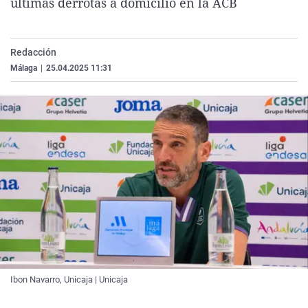
últimas derrotas a domicilio en la ACB
La rosa de los vientos
Caso
Extremadura
Virales
Gente viajera
Retornados
Galicia
Televisión
Redacción
Como el perro y el gat
Equipo de investigaci
La Rioja
Elecciones
Málaga
|
25.04.2025 11:31
Operación Viuda Negr
Navarra
País Vasco
Ibon Navarro, Unicaja | Unicaja