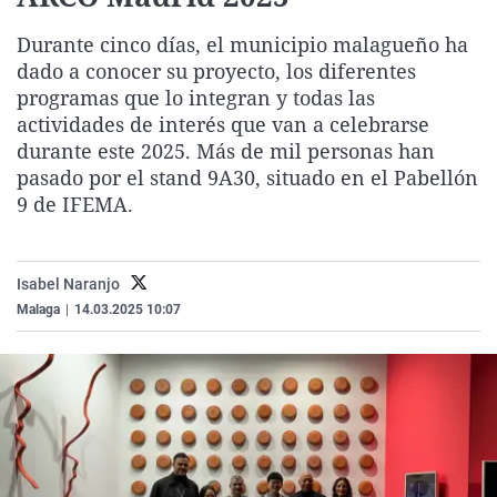
La rosa de los vientos
Caso
Extremadura
Virales
Durante cinco días, el municipio malagueño ha
Gente viajera
Retornados
Galicia
Televisión
dado a conocer su proyecto, los diferentes
programas que lo integran y todas las
Como el perro y el gat
Equipo de investigaci
La Rioja
Elecciones
actividades de interés que van a celebrarse
Operación Viuda Negr
Navarra
durante este 2025. Más de mil personas han
País Vasco
pasado por el stand 9A30, situado en el Pabellón
9 de IFEMA.
Isabel Naranjo
Malaga
|
14.03.2025 10:07