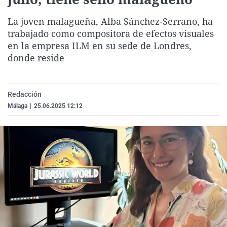
La rosa de los vientos
Caso
Extremadura
Virales
La joven malagueña, Alba Sánchez-Serrano, ha
Gente viajera
Retornados
Galicia
Televisión
trabajado como compositora de efectos visuales
Como el perro y el gat
Equipo de investigaci
La Rioja
Elecciones
en la empresa ILM en su sede de Londres,
donde reside
Operación Viuda Negr
Navarra
País Vasco
Redacción
Málaga
|
25.06.2025 12:12