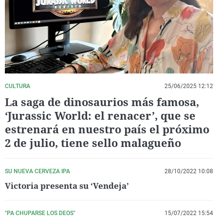
La rosa de los vientos
Caso
Extremadura
Virales
Gente viajera
Retornados
Galicia
Televisión
Como el perro y el gat
Equipo de investigaci
La Rioja
Elecciones
Operación Viuda Negr
Navarra
País Vasco
CULTURA
25/06/2025 12:12
La saga de dinosaurios más famosa,
‘Jurassic World: el renacer’, que se
estrenará en nuestro país el próximo
2 de julio, tiene sello malagueño
SU NUEVA CERVEZA IPA
28/10/2022 10:08
Victoria presenta su ‘Vendeja’
"PA CHUPARSE LOS DEOS"
15/07/2022 15:54