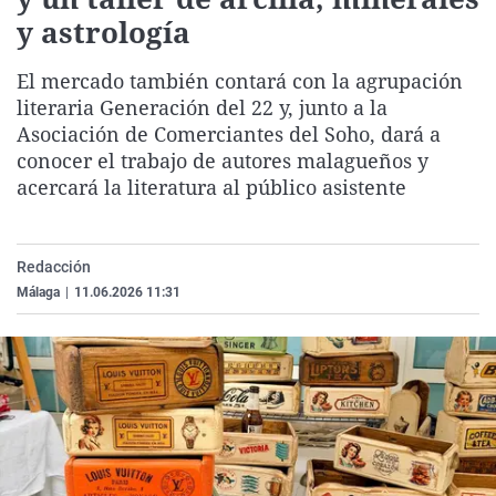
La rosa de los vientos
Caso
Extremadura
Virales
y astrología
Gente viajera
Retornados
Galicia
Televisión
El mercado también contará con la agrupación
Como el perro y el gat
Equipo de investigaci
La Rioja
Elecciones
literaria Generación del 22 y, junto a la
Asociación de Comerciantes del Soho, dará a
Operación Viuda Negr
Navarra
conocer el trabajo de autores malagueños y
País Vasco
acercará la literatura al público asistente
Redacción
Málaga
|
11.06.2026 11:31