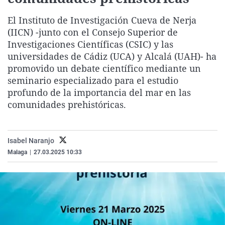
La rosa de los vientos
Caso
Extremadura
Virales
El Instituto de Investigación Cueva de Nerja
Gente viajera
Retornados
Galicia
Televisión
(IICN) -junto con el Consejo Superior de
Investigaciones Científicas (CSIC) y las
Como el perro y el gat
Equipo de investigaci
La Rioja
Elecciones
universidades de Cádiz (UCA) y Alcalá (UAH)- ha
Operación Viuda Negr
Navarra
promovido un debate científico mediante un
País Vasco
seminario especializado para el estudio
profundo de la importancia del mar en las
comunidades prehistóricas.
Isabel Naranjo
Malaga
|
27.03.2025 10:33