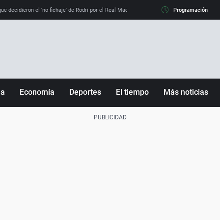
e decidieron el 'no fichaje' de Rodri por el Real Madrid y su 'sí' al Barça
Programación
La llamada de
ña
Economía
Deportes
El tiempo
Más noticias
Fútbol
Sociedad
Baloncesto
Mundo
Tenis
Salud
Motor
Cultura
Ciencia y Tecnología
adrid
Gastronomía
nciana
Medio ambiente