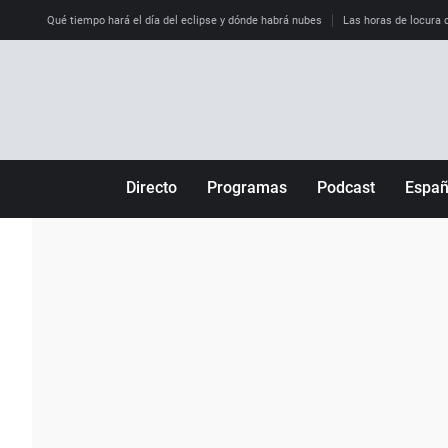
Qué tiempo hará el día del eclipse y dónde habrá nubes
Las horas de locura qu
Directo
Programas
Podcast
Espa
Más de uno
Los Perseguidos
Andalucía
Por fin
Malas decisiones
Aragón
Julia en la onda
Expedientes del más allá
Baleares
La brújula
El viaje del Guernica
Cantabria
Radioestadio
Invisibles
Cataluña
Radioestadio noche
Prohibido morirse
Comunidad de M
El colegio invisible
Esto no ha pasado
Comunitat Vale