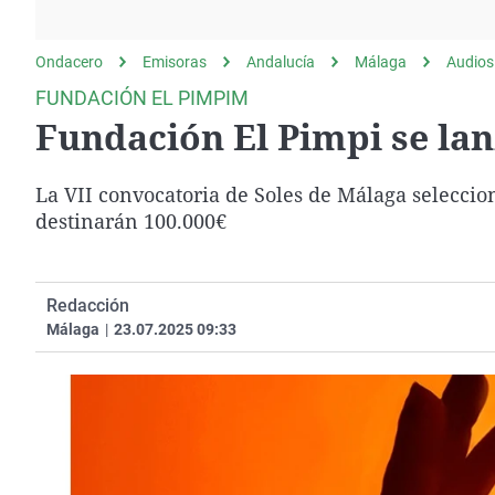
La rosa de los vientos
Caso
Extremadura
Gente viajera
Retornados
Galicia
Ondacero
Emisoras
Andalucía
Málaga
Audios
Como el perro y el
Equipo de investigación
La Rioja
FUNDACIÓN EL PIMPIM
gato
Fundación El Pimpi se lan
Operación Viuda
Navarra
Negra
País Vasco
La VII convocatoria de Soles de Málaga seleccion
destinarán 100.000€
Redacción
Málaga
|
23.07.2025 09:33