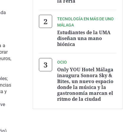
la Feria
ada
TECNOLOGÍA EN MÁS DE UNO
MÁLAGA
Estudiantes de la UMA
diseñan una mano
biónica
a a
orar
euros,
OCIO
Only YOU Hotel Málaga
inaugura Sonora Sky &
les;
Bites, un nuevo espacio
encias
donde la música y la
ca y
gastronomía marcan el
ritmo de la ciudad
eve
ón),