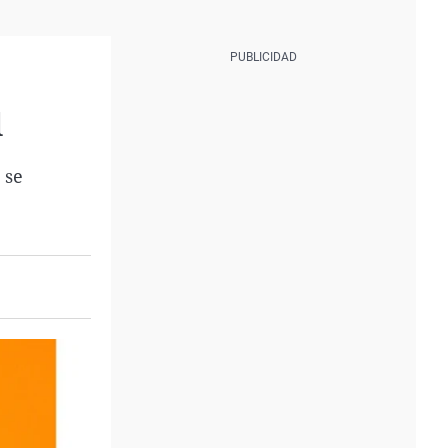
l
 se