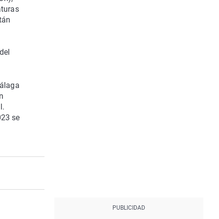
aturas
tán
del
Málaga
n
l.
023 se