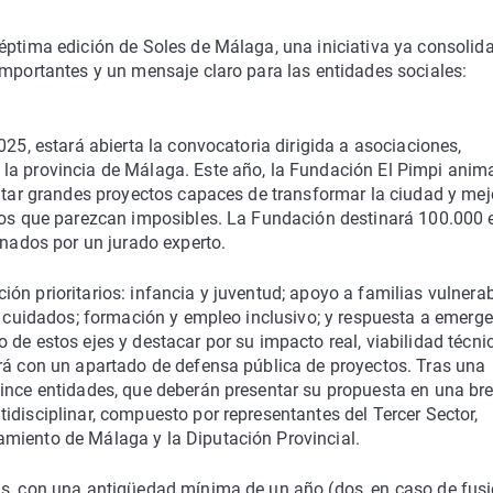
éptima edición de Soles de Málaga, una iniciativa ya consolid
importantes y un mensaje claro para las entidades sociales:
025, estará abierta la convocatoria dirigida a asociaciones,
la provincia de Málaga. Este año, la Fundación El Pimpi anim
entar grandes proyectos capaces de transformar la ciudad y mej
llos que parezcan imposibles. La Fundación destinará 100.000 
onados por un jurado experto.
ón prioritarios: infancia y juventud; apoyo a familias vulnerab
 y cuidados; formación y empleo inclusivo; y respuesta a emerg
de estos ejes y destacar por su impacto real, viabilidad técni
ará con un apartado de defensa pública de proyectos. Tras una
uince entidades, que deberán presentar su propuesta en una br
idisciplinar, compuesto por representantes del Tercer Sector,
miento de Málaga y la Diputación Provincial.
as, con una antigüedad mínima de un año (dos, en caso de fusi