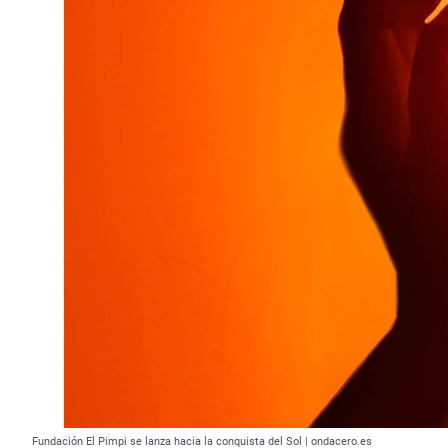
Fundación El Pimpi se lanza hacia la conquista del Sol | ondacero.es