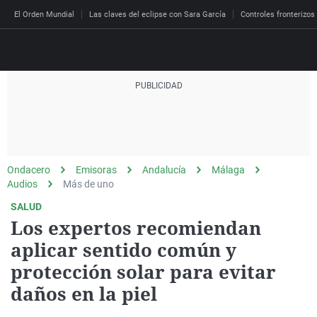
El Orden Mundial
Las claves del eclipse con Sara García
Controles fronterizos
Directo
Programas
Podcast
Más de uno
Los Perseguidos
Andalucía
Fútbol
Sociedad
Ondacero
Emisoras
Andalucía
Málaga
España
Por fin
Malas decisiones
Aragón
Baloncesto
Mundo
Audios
Más de uno
Economía
Julia en la onda
Expedientes del más a
Baleares
Tenis
Salud
SALUD
Los expertos recomiendan
Deportes
La brújula
El viaje del Guernica
Cantabria
Motor
Cultura
aplicar sentido común y
El tiempo
Radioestadio
Invisibles
Cataluña
Ciencia y Tecnología
protección solar para evitar
Más noticias
Radioestadio noche
Prohibido morirse
Comunidad de Madrid
Gastronomía
daños en la piel
El colegio invisible
Esto no ha pasado
Comunitat Valenciana
Medio ambiente