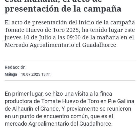
La rosa de los vientos
Caso
Extremadura
Virales
presentación de la campaña
Gente viajera
Retornados
Galicia
Televisión
El acto de presentación del inicio de la campaña
Como el perro y el gat
Equipo de investigaci
La Rioja
Elecciones
Tomate Huevo de Toro 2025, ha tenido lugar este
jueves 10 de Julio a las 09:00 de la mañana en el
Operación Viuda Negr
Navarra
Mercado Agroalimentario el Guadalhorce
País Vasco
Redacción
Málaga
|
10.07.2025 13:41
En primer
lugar,
se hizo una visita
a la finca
productora de Tomate Huevo de Toro en
Pie Gallina
de Alhaurín el Grande
. Y previamente se reunieron
en un punto de encuentro común, que es el
mercado Agroalimentario del Guadalhorce.