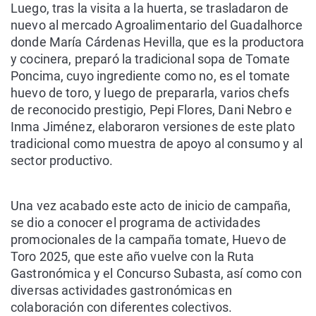
Luego, t
ra
s la visita a la huerta, se
trasladaron
de
nuevo al mercado Agroalimentario del
Guadalhorce
donde
María
Cárdenas
H
evilla
, que es la productora
y cocinera
,
preparó
la tradicional sopa de Tomate
Poncima, cuyo ingrediente como no, es el tomate
huevo de toro, y luego de prepararla, varios chefs
de reconocido prestigio
,
Pepi Flores, Dani Nebro e
Inma
Jiménez, elaboraron versiones de este plato
tradicional como muestra de apoyo al consumo y al
sector productivo.
Una vez acabado este acto de inicio de campaña,
se
dio
a conocer el programa de actividades
promocionales de la campaña
tomate,
Hu
e
vo de
Toro 2025, que este año vuelve
con la Ruta
Gastronómica y el Concurso Subasta,
así
como con
diversas actividades gastronómicas en
colaboración con diferentes colectivos
.