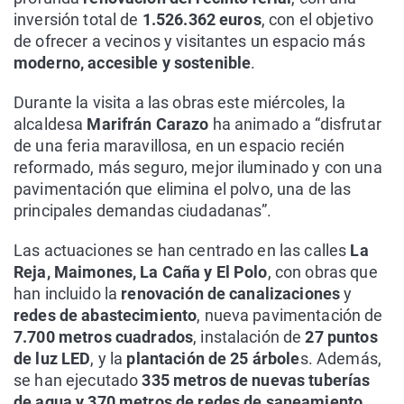
inversión total de
1.526.362 euros
, con el objetivo
de ofrecer a vecinos y visitantes un espacio más
moderno, accesible y sostenible
.
Durante la visita a las obras este miércoles, la
alcaldesa
Marifrán Carazo
ha animado a “disfrutar
de una feria maravillosa, en un espacio recién
reformado, más seguro, mejor iluminado y con una
pavimentación que elimina el polvo, una de las
principales demandas ciudadanas”.
Las actuaciones se han centrado en las calles
La
Reja, Maimones, La Caña y El Polo
, con obras que
han incluido la
renovación de canalizaciones
y
redes de abastecimiento
, nueva pavimentación de
7.700 metros cuadrados
, instalación de
27 puntos
de luz LED
, y la
plantación de 25 árbole
s. Además,
se han ejecutado
335 metros de nuevas tuberías
de agua y 370 metros de redes de saneamiento
,