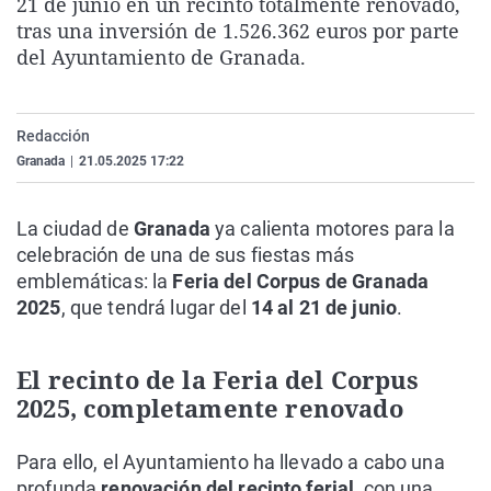
21 de junio en un recinto totalmente renovado,
La rosa de los vientos
Caso
Extremadura
Virales
tras una inversión de 1.526.362 euros por parte
del Ayuntamiento de Granada.
Gente viajera
Retornados
Galicia
Televisión
Como el perro y el gat
Equipo de investigaci
La Rioja
Elecciones
Operación Viuda Negr
Navarra
Redacción
Granada
|
21.05.2025 17:22
País Vasco
La ciudad de
Granada
ya calienta motores para la
celebración de una de sus fiestas más
emblemáticas: la
Feria del Corpus de Granada
2025
, que tendrá lugar del
14 al 21 de junio
.
El recinto de la Feria del Corpus
2025, completamente renovado
Para ello, el Ayuntamiento ha llevado a cabo una
profunda
renovación del recinto ferial
, con una