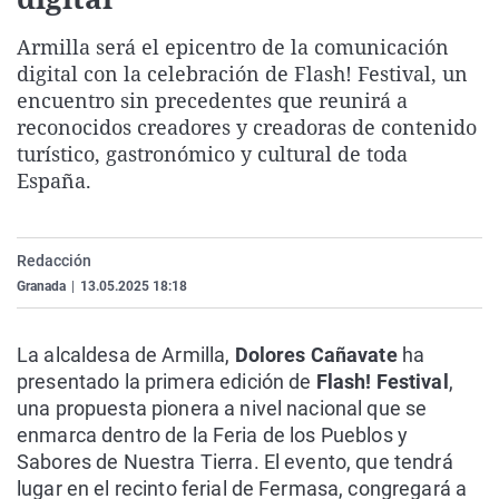
La rosa de los vientos
Caso
Extremadura
Virales
Armilla será el epicentro de la comunicación
Gente viajera
Retornados
Galicia
Televisión
digital con la celebración de Flash! Festival, un
Como el perro y el gat
Equipo de investigaci
La Rioja
Elecciones
encuentro sin precedentes que reunirá a
reconocidos creadores y creadoras de contenido
Operación Viuda Negr
Navarra
turístico, gastronómico y cultural de toda
País Vasco
España.
Redacción
Granada
|
13.05.2025 18:18
La alcaldesa de Armilla,
Dolores Cañavate
ha
presentado la primera edición de
Flash! Festival
,
una propuesta pionera a nivel nacional que se
enmarca dentro de la Feria de los Pueblos y
Sabores de Nuestra Tierra. El evento, que tendrá
lugar en el recinto ferial de Fermasa, congregará a