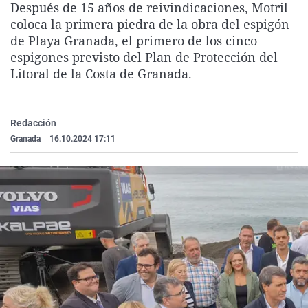
Después de 15 años de reivindicaciones, Motril
La rosa de los vientos
Caso
Extremadura
Virales
coloca la primera piedra de la obra del espigón
Gente viajera
Retornados
Galicia
Televisión
de Playa Granada, el primero de los cinco
espigones previsto del Plan de Protección del
Como el perro y el gat
Equipo de investigaci
La Rioja
Elecciones
Litoral de la Costa de Granada.
Operación Viuda Negr
Navarra
País Vasco
Redacción
Granada
|
16.10.2024 17:11