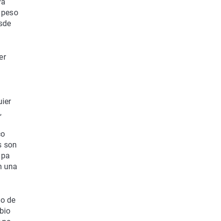
ya
n peso
esde
er
uier
,
co
s son
apa
n una
no de
bio