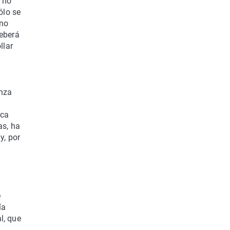
r no
ólo se
 no
deberá
llar
anza
n
ica
as, ha
y, por
e
ía
l, que