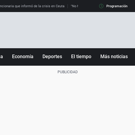
uncionaria que informó de la crisis en Ceuta
"No hay mafias, que no nos engañen": exper
Programación
ña
Economía
Deportes
El tiempo
Más noticias
Fútbol
Sociedad
Baloncesto
Mundo
Tenis
Salud
Motor
Cultura
Ciencia y Tecnología
adrid
Gastronomía
nciana
Medio ambiente