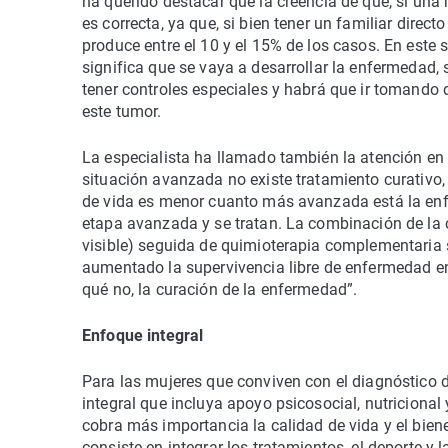
ha querido destacar que la creencia de que, si una
es correcta, ya que, si bien tener un familiar direc
produce entre el 10 y el 15% de los casos. En este 
significa que se vaya a desarrollar la enfermedad, 
tener controles especiales y habrá que ir tomando de
este tumor.
La especialista ha llamado también la atención en 
situación avanzada no existe tratamiento curativo, 
de vida es menor cuanto más avanzada está la enf
etapa avanzada y se tratan. La combinación de la
visible) seguida de quimioterapia complementaria
aumentado la supervivencia libre de enfermedad en
qué no, la curación de la enfermedad”.
Enfoque integral
Para las mujeres que conviven con el diagnóstico 
integral que incluya apoyo psicosocial, nutricional
cobra más importancia la calidad de vida y el bien
consiste en integrar los tratamientos, el deporte y 