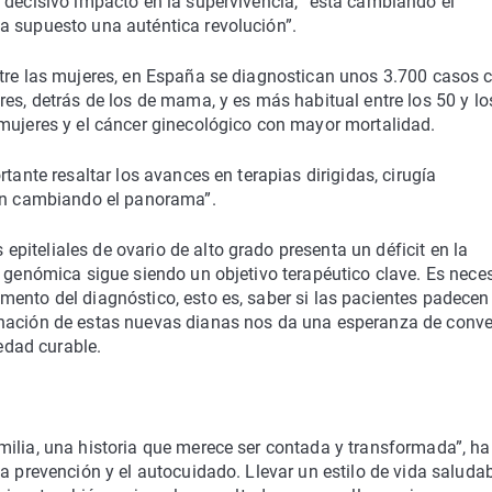
 decisivo impacto en la supervivencia, “está cambiando el
a supuesto una auténtica revolución”.
ntre las mujeres, en España se diagnostican unos 3.700 casos 
res, detrás de los de mama, y es más habitual entre los 50 y lo
 mujeres y el cáncer ginecológico con mayor mortalidad.
tante resaltar los avances en terapias dirigidas, cirugía
tán cambiando el panorama”.
iteliales de ovario de alto grado presenta un déficit en la
d genómica sigue siendo un objetivo terapéutico clave. Es nece
ento del diagnóstico, esto es, saber si las pacientes padecen
nación de estas nuevas dianas nos da una esperanza de conver
dad curable.
milia, una historia que merece ser contada y transformada”, ha
a prevención y el autocuidado. Llevar un estilo de vida saluda