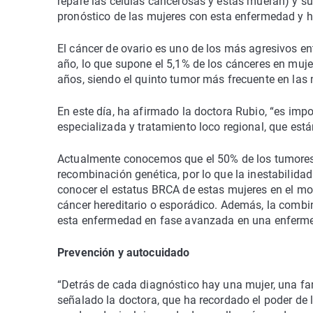
repare las células cancerosas y éstas mueran) y su
pronóstico de las mujeres con esta enfermedad y h
El cáncer de ovario es uno de los más agresivos e
año, lo que supone el 5,1% de los cánceres en muje
años, siendo el quinto tumor más frecuente en las
En este día, ha afirmado la doctora Rubio, “es impor
especializada y tratamiento loco regional, que es
Actualmente conocemos que el 50% de los tumores ep
recombinación genética, por lo que la inestabilida
conocer el estatus BRCA de estas mujeres en el mom
cáncer hereditario o esporádico. Además, la combi
esta enfermedad en fase avanzada en una enferme
Prevención y autocuidado
“Detrás de cada diagnóstico hay una mujer, una fa
señalado la doctora, que ha recordado el poder de l