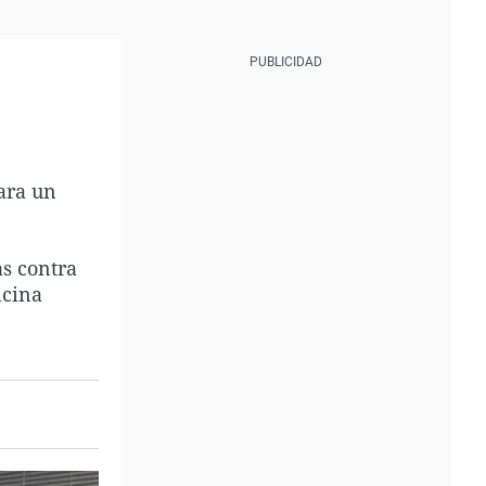
ara un
as contra
icina