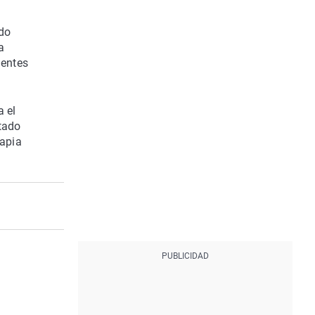
ado
a
ientes
a el
ltado
rapia