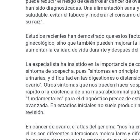
puede reducir el riesgo de desarrollar cáncer de ov
han sido diagnosticadas. Una alimentación sana y eq
saludable, evitar el tabaco y moderar el consumo d
su raíz”.
Estudios recientes han demostrado que estos facto
ginecológico, sino que también pueden mejorar la i
aumentar la calidad de vida durante y después del 
La especialista ha insistido en la importancia de 
síntoma de sospecha, pues “síntomas en principio
urinarias, y dificultad en las digestiones o disten
ovario”. Otros síntomas que nos pueden hacer sospe
rápido o la existencia de una masa abdominal palp
“fundamentales” para el diagnóstico precoz de est
avanzada. En estadios iniciales no suele producir 
revisión.
En cáncer de ovario, el atlas del genoma “nos ha 
ellos con diferentes alteraciones moleculares y dif