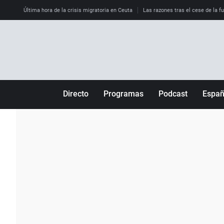
Última hora de la crisis migratoria en Ceuta
Las razones tras el cese de la f
Directo
Programas
Podcast
Espa
Más de uno
Los Perseguidos
Andalucía
Por fin
Malas decisiones
Aragón
Julia en la onda
Expedientes del más allá
Baleares
La brújula
El viaje del Guernica
Cantabria
Radioestadio
Invisibles
Cataluña
Radioestadio noche
Prohibido morirse
Comunidad de M
El colegio invisible
Esto no ha pasado
Comunitat Vale