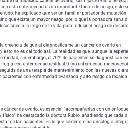
 madre ha padecido cáncer de ovario, sus hijas lo van a hereda
to con esta enfermedad es un importante factor de riesgo, esto s
sentido, ha explicado que ser un familiar portador de mutación
sino que existe un mayor riesgo, por lo que la portadora sana 
cisiones a lo largo de la vida para reducir el riesgo de desarro
la creencia de que al diagnosticarse un cáncer de ovario en
y esto no es del todo así. La realidad es que, aunque la esper
ermedad, sin embargo, el 70% de pacientes se diagnostican e
 cirugía con enfermedad residual 0 (no enfermedad macroscóp
 seguida de una terapia de mantenimiento con las nuevas dian
 pacientes con enfermedad avanzada y alto riesgo de recaída 
de cáncer de ovario, es esencial “acompañarlas con un enfoqu
 y físico” ha destacado la doctora Rubio, añadiendo que cada d
estar de las pacientes. Es lo que se denomina oncología integra
la alimentación saludable.