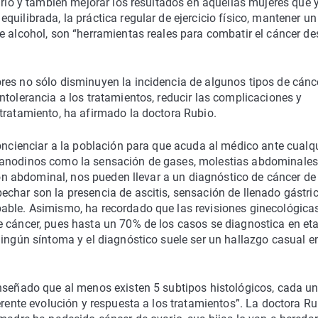
ario y también mejorar los resultados en aquellas mujeres que 
uilibrada, la práctica regular de ejercicio físico, mantener u
e alcohol, son “herramientas reales para combatir el cáncer d
res no sólo disminuyen la incidencia de algunos tipos de cánc
ntolerancia a los tratamientos, reducir las complicaciones y
tratamiento, ha afirmado la doctora Rubio.
concienciar a la población para que acuda al médico ante cualq
 anodinos como la sensación de gases, molestias abdominales
sión abdominal, nos pueden llevar a un diagnóstico de cáncer de
char son la presencia de ascitis, sensación de llenado gástri
able. Asimismo, ha recordado que las revisiones ginecológica
e cáncer, pues hasta un 70% de los casos se diagnostica en et
ningún síntoma y el diagnóstico suele ser un hallazgo casual e
enseñado que al menos existen 5 subtipos histológicos, cada u
erente evolución y respuesta a los tratamientos”. La doctora Ru