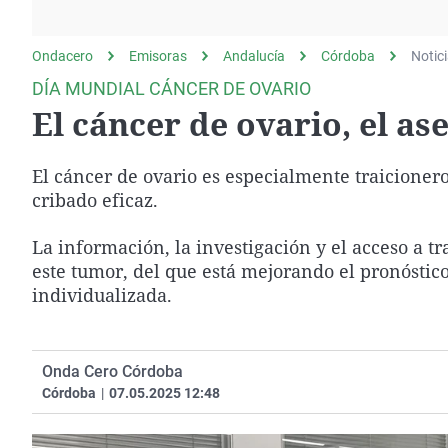
La rosa de los vientos
Caso
Extremadura
Gente viajera
Retornados
Galicia
Ondacero
Emisoras
Andalucía
Córdoba
Notic
Como el perro y el
Equipo de investigación
La Rioja
DÍA MUNDIAL CÁNCER DE OVARIO
gato
El cáncer de ovario, el as
Operación Viuda
Navarra
Negra
País Vasco
El cáncer de ovario es especialmente traicioner
cribado eficaz.
La información, la investigación y el acceso a 
este tumor, del que está mejorando el pronóstico
individualizada.
Onda Cero Córdoba
Córdoba
|
07.05.2025 12:48