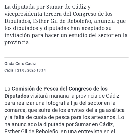
La rosa de los vientos
Caso
Extremadura
Virales
La diputada por Sumar de Cádiz y
vicepresidenta tercera del Congreso de los
Gente viajera
Retornados
Galicia
Televisión
Diputados, Esther Gil de Reboleño, anuncia que
Como el perro y el gat
Equipo de investigaci
La Rioja
Elecciones
los diputados y diputadas han aceptado su
invitación para hacer un estudio del sector en la
Operación Viuda Negr
Navarra
provincia.
País Vasco
Onda Cero Cádiz
Cádiz
|
21.05.2026 13:14
La
Comisión de Pesca del Congreso de los
Diputados
visitará mañana la provincia de Cádiz
para realizar una fotografía fija del sector en la
comarca, que sufre de los envites del alga asiática
y la falta de cuota de pesca para los artesanos. Lo
ha anunciado la diputada por Sumar en Cádiz,
Esther Gil de Reboleño, en una entrevista en el