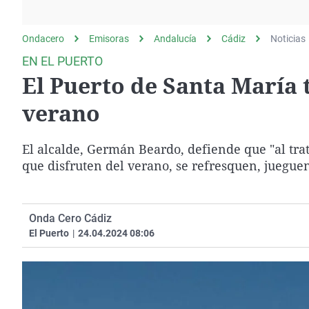
La rosa de los vientos
Caso
Extremadura
Gente viajera
Retornados
Galicia
Ondacero
Emisoras
Andalucía
Cádiz
Noticias
Como el perro y el
Equipo de investigación
La Rioja
EN EL PUERTO
gato
El Puerto de Santa María 
Operación Viuda
Navarra
Negra
País Vasco
verano
El alcalde, Germán Beardo, defiende que "al tra
que disfruten del verano, se refresquen, jueguen
Onda Cero Cádiz
El Puerto
|
24.04.2024 08:06