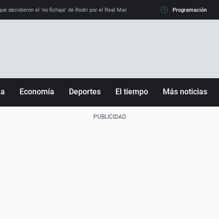
e decidieron el 'no fichaje' de Rodri por el Real Madrid y su 'sí' al Barça
Programación
La llamada de
ña
Economía
Deportes
El tiempo
Más noticias
Fútbol
Sociedad
Baloncesto
Mundo
Tenis
Salud
Motor
Cultura
Ciencia y Tecnología
adrid
Gastronomía
nciana
Medio ambiente