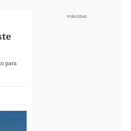
ste
to para