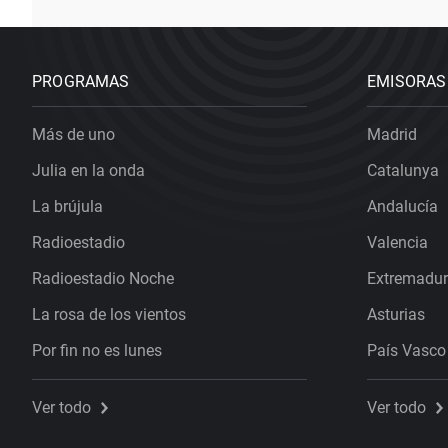
PROGRAMAS
EMISORAS
Más de uno
Madrid
Julia en la onda
Catalunya
La brújula
Andalucía
Radioestadio
Valencia
Radioestadio Noche
Extremadu
La rosa de los vientos
Asturias
Por fin no es lunes
País Vasco
Ver todo
Ver todo