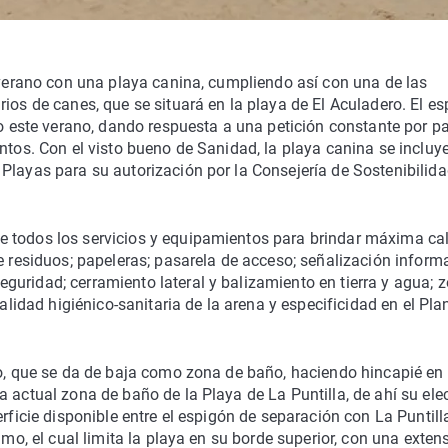
e verano con una playa canina, cumpliendo así con una de las
ios de canes, que se situará en la playa de El Aculadero. El es
to este verano, dando respuesta a una petición constante por pa
ntos. Con el visto bueno de Sanidad, la playa canina se incluy
Playas para su autorización por la Consejería de Sostenibilida
 todos los servicios y equipamientos para brindar máxima cal
e residuos; papeleras; pasarela de acceso; señalización inform
uridad; cerramiento lateral y balizamiento en tierra y agua; 
calidad higiénico-sanitaria de la arena y especificidad en el Pla
ro, que se da de baja como zona de baño, haciendo hincapié en
a actual zona de baño de la Playa de La Puntilla, de ahí su ele
rficie disponible entre el espigón de separación con La Puntilla
imo, el cual limita la playa en su borde superior, con una exten