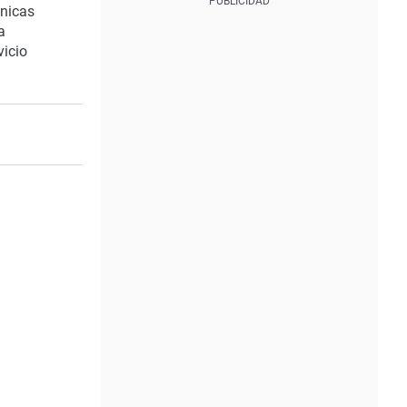
cnicas
a
vicio