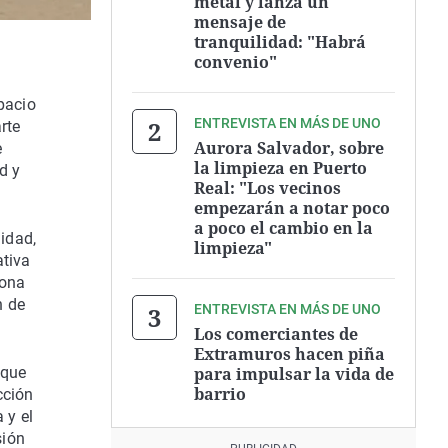
metal y lanza un
mensaje de
tranquilidad: "Habrá
convenio"
pacio
ENTREVISTA EN MÁS DE UNO
rte
Aurora Salvador, sobre
e
la limpieza en Puerto
d y
Real: "Los vecinos
empezarán a notar poco
a poco el cambio en la
idad,
limpieza"
ativa
zona
n de
ENTREVISTA EN MÁS DE UNO
Los comerciantes de
Extramuros hacen piña
para impulsar la vida de
 que
barrio
cción
 y el
sión