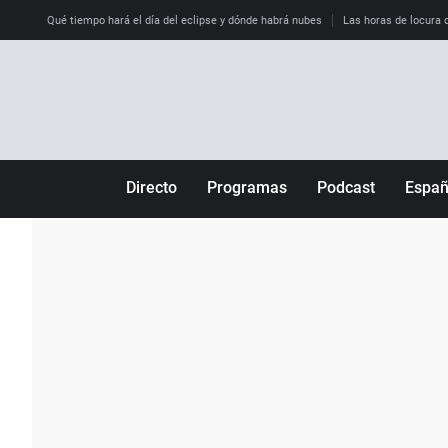
Qué tiempo hará el día del eclipse y dónde habrá nubes
Las horas de locura qu
Directo
Programas
Podcast
Espa
Más de uno
Los Perseguidos
Andalucía
Por fin
Malas decisiones
Aragón
Julia en la onda
Expedientes del más allá
Baleares
La brújula
El viaje del Guernica
Cantabria
Radioestadio
Invisibles
Cataluña
Radioestadio noche
Prohibido morirse
Comunidad de M
El colegio invisible
Esto no ha pasado
Comunitat Vale