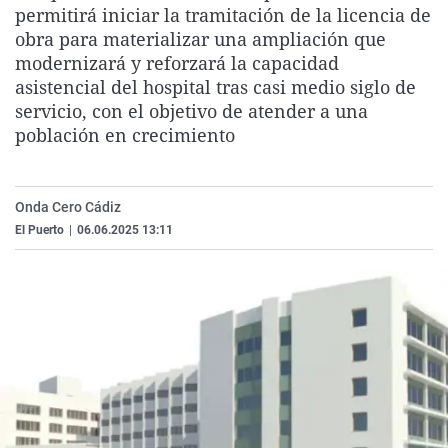
permitirá iniciar la tramitación de la licencia de
La rosa de los vientos
Caso
Extremadura
Virales
obra para materializar una ampliación que
Gente viajera
Retornados
Galicia
Televisión
modernizará y reforzará la capacidad
asistencial del hospital tras casi medio siglo de
Como el perro y el gat
Equipo de investigaci
La Rioja
Elecciones
servicio, con el objetivo de atender a una
Operación Viuda Negr
Navarra
población en crecimiento
País Vasco
Onda Cero Cádiz
El Puerto
|
06.06.2025 13:11