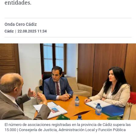
entidades.
La rosa de los vientos
Caso
Extremadura
Virales
Gente viajera
Retornados
Galicia
Televisión
Onda Cero Cádiz
Como el perro y el gat
Equipo de investigaci
La Rioja
Elecciones
Cádiz
|
22.08.2025 11:34
Operación Viuda Negr
Navarra
País Vasco
El número de asociaciones registradas en la provincia de Cádiz supera las
15.000 | Consejería de Justicia, Administración Local y Función Pública