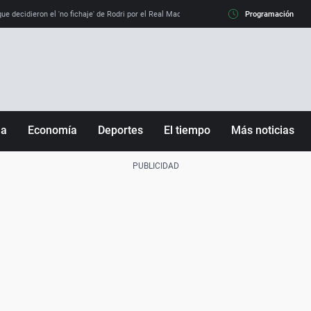
e decidieron el 'no fichaje' de Rodri por el Real Madrid y su 'sí' al Barça
Programación
La llamada de
ña
Economía
Deportes
El tiempo
Más noticias
Fútbol
Sociedad
Baloncesto
Mundo
Tenis
Salud
Motor
Cultura
Ciencia y Tecnología
adrid
Gastronomía
nciana
Medio ambiente