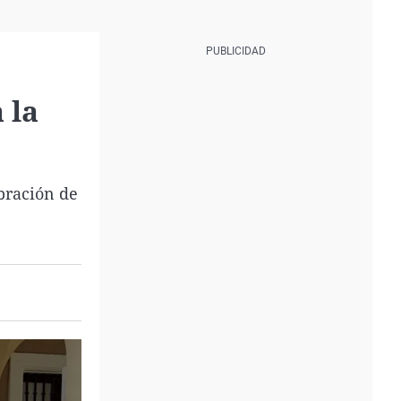
 la
bración de