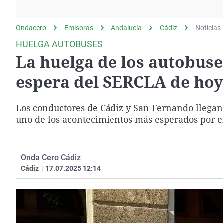
La rosa de los vientos
Caso
Extremadura
Gente viajera
Retornados
Galicia
Ondacero
Emisoras
Andalucía
Cádiz
Noticias
Como el perro y el
Equipo de investigación
La Rioja
HUELGA AUTOBUSES
gato
La huelga de los autobuse
Operación Viuda
Navarra
Negra
País Vasco
espera del SERCLA de hoy
Los conductores de Cádiz y San Fernando llegan 
uno de los acontecimientos más esperados por el
Onda Cero Cádiz
Cádiz
|
17.07.2025 12:14