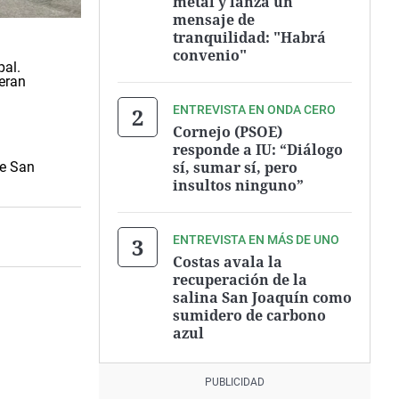
metal y lanza un
mensaje de
tranquilidad: "Habrá
convenio"
pal.
peran
ENTREVISTA EN ONDA CERO
Cornejo (PSOE)
responde a IU: “Diálogo
sí, sumar sí, pero
de San
insultos ninguno”
ENTREVISTA EN MÁS DE UNO
Costas avala la
recuperación de la
salina San Joaquín como
sumidero de carbono
azul