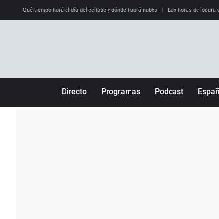
Qué tiempo hará el día del eclipse y dónde habrá nubes
Las horas de locura qu
Directo
Programas
Podcast
Espa
Más de uno
Los Perseguidos
Andalucía
Por fin
Malas decisiones
Aragón
Julia en la onda
Expedientes del más allá
Baleares
La brújula
El viaje del Guernica
Cantabria
Radioestadio
Invisibles
Cataluña
Radioestadio noche
Prohibido morirse
Comunidad de M
El colegio invisible
Esto no ha pasado
Comunitat Vale