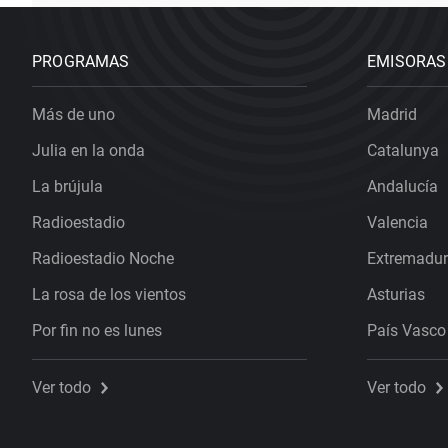
PROGRAMAS
EMISORAS
Más de uno
Madrid
Julia en la onda
Catalunya
La brújula
Andalucía
Radioestadio
Valencia
Radioestadio Noche
Extremadu
La rosa de los vientos
Asturias
Por fin no es lunes
País Vasco
Ver todo
Ver todo