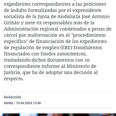
expedientes correspondientes a las peticiones
La rosa de los vientos
Caso
Extremadura
Virales
de indulto formalizadas por el expresidente
Gente viajera
Retornados
Galicia
Televisión
socialista de la Junta de Andalucía José Antonio
Griñán y siete ex responsables más de la
Como el perro y el gat
Equipo de investigaci
La Rioja
Elecciones
Administración regional condenados a penas de
Operación Viuda Negr
Navarra
cárcel por malversación en el "procedimiento
específico" de financiación de los expedientes
País Vasco
de regulación de empleo (ERE) fraudulentos
financiados con fondos autonómicos;
trasladando dichos documentos con su
correspondiente informe al Ministerio de
Justicia, que ha de adoptar una decisión al
respecto.
Redacción
Sevilla
|
15.04.2024 13:46