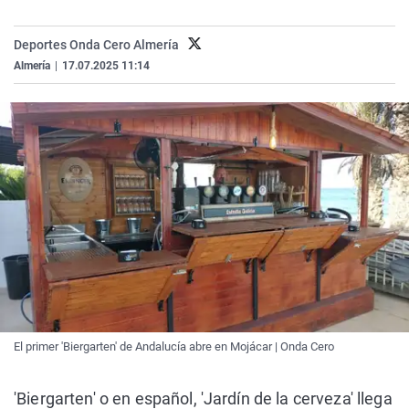
La rosa de los vientos
Caso
Extremadura
Virales
Deportes Onda Cero Almería
Gente viajera
Retornados
Galicia
Televisión
Almería
|
17.07.2025 11:14
Como el perro y el gat
Equipo de investigaci
La Rioja
Elecciones
Operación Viuda Negr
Navarra
País Vasco
El primer 'Biergarten' de Andalucía abre en Mojácar | Onda Cero
'Biergarten' o en español, 'Jardín de la cerveza' llega