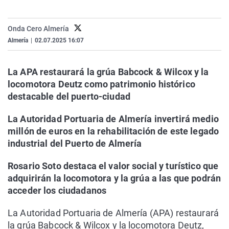
La rosa de los vientos
Caso
Extremadura
Virales
Gente viajera
Retornados
Galicia
Televisión
Onda Cero Almería
Almería
|
02.07.2025 16:07
Como el perro y el gat
Equipo de investigaci
La Rioja
Elecciones
Operación Viuda Negr
Navarra
La APA restaurará la grúa Babcock & Wilcox y la
País Vasco
locomotora Deutz como patrimonio histórico
destacable del puerto-ciudad
La Autoridad Portuaria de Almería invertirá medio
millón de euros en la rehabilitación de este legado
industrial del Puerto de Almería
Rosario Soto destaca el valor social y turístico que
adquirirán la locomotora y la grúa a las que podrán
acceder los ciudadanos
La Autoridad Portuaria de Almería (APA) restaurará
la grúa Babcock & Wilcox y la locomotora Deutz,