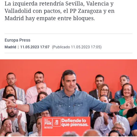
La izquierda retendría Sevilla, Valencia y
La rosa de los vientos
Caso
Extremadura
Virales
Valladolid con pactos, el PP Zaragoza y en
Gente viajera
Retornados
Galicia
Televisión
Madrid hay empate entre bloques.
Como el perro y el gat
Equipo de investigaci
La Rioja
Elecciones
Operación Viuda Negr
Navarra
Europa Press
Madrid
|
11.05.2023 17:07
(Publicado 11.05.2023 17:05)
País Vasco