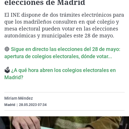
elecciones de Madrid
La rosa de los vientos
Caso
Extremadura
Virales
El INE dispone de dos trámites electrónicos para
Gente viajera
Retornados
Galicia
Televisión
que los madrileños consulten en qué colegio y
Como el perro y el gat
Equipo de investigaci
La Rioja
Elecciones
mesa electoral pueden votar en las elecciones
autonómicas y municipales este 28 de mayo.
Operación Viuda Negr
Navarra
País Vasco
🔴
Sigue en directo las elecciones del 28 de mayo:
apertura de colegios electorales, dónde votar...
🗳
¿A qué hora abren los colegios electorales en
Madrid?
Miriam Méndez
Madrid
|
28.05.2023 07:34