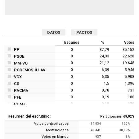
DATOS
PACTOS
Escaños
%
Votos
PP
0
37,79
35.152
PSOE
0
24,33
22.628
MM-VQ
0
21,12
19.648
PODEMOS-IU-AV
0
6,39
5.946
VOX
0
6,35
5.908
CS
0
1,5
1.396
PACMA
0
0,78
731
PFE
0
0,19
180
PUM+J
0
0,18
170
PCTE
0
0,15
140
Resumen del escrutinio:
Participación
69,92%
FE DE LAS JONS
0
0,07
67
Votos contabilizados:
94.034
100%
PH
0
0,06
57
Abstenciones:
40.441
30,07%
ULEG
0
0,04
38
Votos en blanco:
937
1%