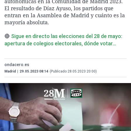
autonómicas en la Comunidad de Madrid 2023.
La rosa de los vientos
Caso
Extremadura
Virales
El resultado de Díaz Ayuso, los partidos que
entran en la Asamblea de Madrid y cuánto es la
Gente viajera
Retornados
Galicia
Televisión
mayoría absoluta.
Como el perro y el gat
Equipo de investigaci
La Rioja
Elecciones
🔴
Operación Viuda Negr
Navarra
Sigue en directo las elecciones del 28 de mayo:
apertura de colegios electorales, dónde votar...
País Vasco
ondacero.es
Madrid
|
29.05.2023 08:14
(Publicado 28.05.2023 20:00)