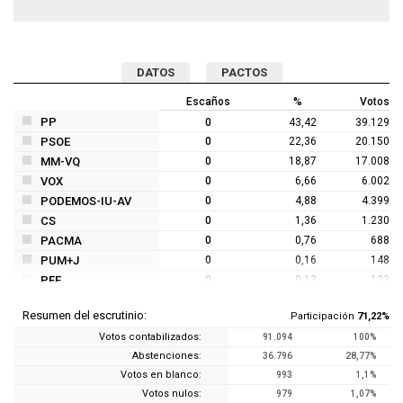
DATOS
PACTOS
Escaños
%
Votos
PP
0
43,42
39.129
PSOE
0
22,36
20.150
MM-VQ
0
18,87
17.008
VOX
0
6,66
6.002
PODEMOS-IU-AV
0
4,88
4.399
CS
0
1,36
1.230
PACMA
0
0,76
688
PUM+J
0
0,16
148
PFE
0
0,13
123
PCTE
0
0,13
120
Resumen del escrutinio:
Participación
71,22%
FE DE LAS JONS
0
0,06
61
Votos contabilizados:
91.094
100%
PH
0
0,03
33
Abstenciones:
36.796
28,77%
ULEG
0
0,03
31
Votos en blanco:
993
1,1%
Votos nulos:
979
1,07%