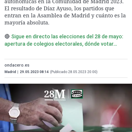
autonómicas en la Comunidad de Madrid 2023.
La rosa de los vientos
Caso
Extremadura
Virales
El resultado de Díaz Ayuso, los partidos que
entran en la Asamblea de Madrid y cuánto es la
Gente viajera
Retornados
Galicia
Televisión
mayoría absoluta.
Como el perro y el gat
Equipo de investigaci
La Rioja
Elecciones
🔴
Operación Viuda Negr
Navarra
Sigue en directo las elecciones del 28 de mayo:
apertura de colegios electorales, dónde votar...
País Vasco
ondacero.es
Madrid
|
29.05.2023 08:14
(Publicado 28.05.2023 20:00)