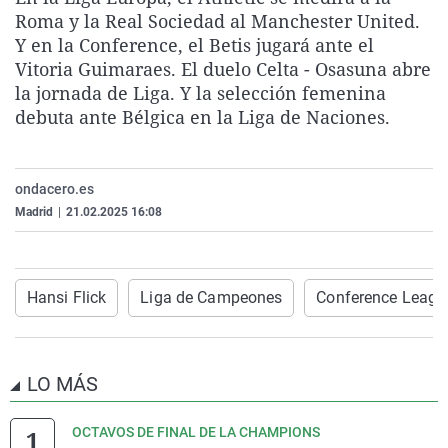
La rosa de los vientos
Caso
Extremadura
Virales
Roma y la Real Sociedad al Manchester United.
Y en la Conference, el Betis jugará ante el
Gente viajera
Retornados
Galicia
Televisión
Vitoria Guimaraes. El duelo Celta - Osasuna abre
Como el perro y el gat
Equipo de investigaci
La Rioja
Elecciones
la jornada de Liga. Y la selección femenina
debuta ante Bélgica en la Liga de Naciones.
Operación Viuda Negr
Navarra
País Vasco
ondacero.es
Madrid
|
21.02.2025 16:08
Hansi Flick
Liga de Campeones
Conference Leagu
LO MÁS
OCTAVOS DE FINAL DE LA CHAMPIONS