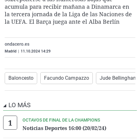
La rosa de los vientos
Caso
Extremadura
Virales
acumula para recibir mañana a Dinamarca en
la tercera jornada de la Liga de las Naciones de
Gente viajera
Retornados
Galicia
Televisión
la UEFA. El Barça juega ante el Alba Berlín
Como el perro y el gat
Equipo de investigaci
La Rioja
Elecciones
Operación Viuda Negr
Navarra
ondacero.es
País Vasco
Madrid
|
11.10.2024 14:29
Baloncesto
Facundo Campazzo
Jude Bellingham
LO MÁS
OCTAVOS DE FINAL DE LA CHAMPIONS
Noticias Deportes 16:00 (20/02/24)