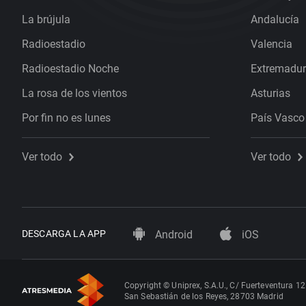
La brújula
Andalucía
Radioestadio
Valencia
Radioestadio Noche
Extremadu
La rosa de los vientos
Asturias
Por fin no es lunes
País Vasco
Ver todo
Ver todo
DESCARGA LA APP
Android
iOS
Copyright © Uniprex, S.A.U., C/ Fuerteventura 12
San Sebastián de los Reyes, 28703 Madrid