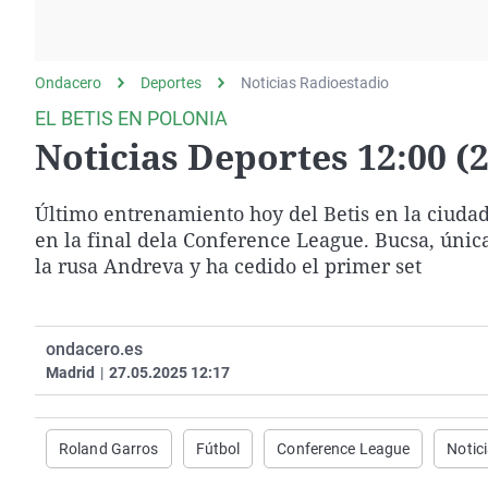
La rosa de los vientos
Caso
Extremadura
Gente viajera
Retornados
Galicia
Ondacero
Deportes
Como el perro y el
Noticias Radioestadio
Equipo de investigación
La Rioja
gato
EL BETIS EN POLONIA
Operación Viuda
Navarra
Noticias Deportes 12:00 (2
Negra
País Vasco
Último entrenamiento hoy del Betis en la ciuda
en la final dela Conference League. Bucsa, únic
la rusa Andreva y ha cedido el primer set
ondacero.es
Madrid
|
27.05.2025 12:17
Roland Garros
Fútbol
Conference League
Notic