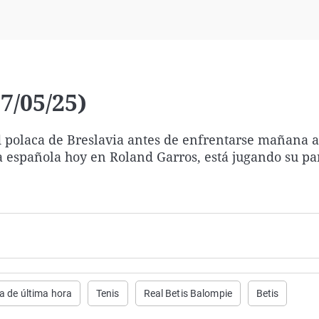
Virales
Televisión
Elecciones
7/05/25)
d polaca de Breslavia antes de enfrentarse mañana a
a española hoy en Roland Garros, está jugando su pa
ia de última hora
Tenis
Real Betis Balompie
Betis