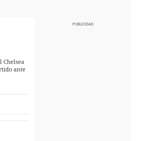
l Chelsea
rtido ante