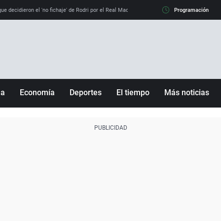
e decidieron el 'no fichaje' de Rodri por el Real Madrid y su 'sí' al Barça
Programación
La llamada de
ña
Economía
Deportes
El tiempo
Más noticias
Fútbol
Sociedad
Baloncesto
Mundo
Tenis
Salud
Motor
Cultura
Ciencia y Tecnología
adrid
Gastronomía
nciana
Medio ambiente