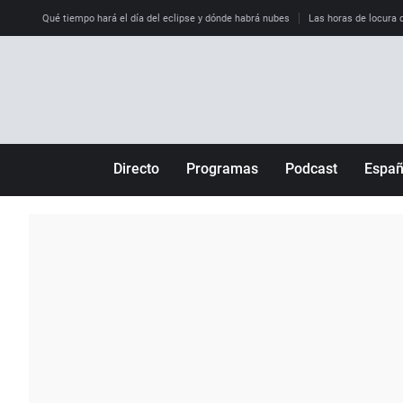
Qué tiempo hará el día del eclipse y dónde habrá nubes
Las horas de locura qu
Directo
Programas
Podcast
Espa
Más de uno
Los Perseguidos
Andalucía
Por fin
Malas decisiones
Aragón
Julia en la onda
Expedientes del más allá
Baleares
La brújula
El viaje del Guernica
Cantabria
Radioestadio
Invisibles
Cataluña
Radioestadio noche
Prohibido morirse
Comunidad de M
El colegio invisible
Esto no ha pasado
Comunitat Vale