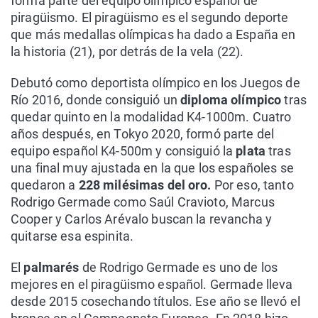
forma parte del equipo olímpico español de
piragüismo. El piragüismo es el segundo deporte
que más medallas olímpicas ha dado a España en
la historia (21), por detrás de la vela (22).
Debutó como deportista olímpico en los Juegos de
Río 2016, donde consiguió un
diploma olímpico
tras
quedar quinto en la modalidad K4-1000m. Cuatro
años después, en Tokyo 2020, formó parte del
equipo español K4-500m y consiguió la
plata
tras
una final muy ajustada en la que los españoles se
quedaron a
228 milésimas del oro.
Por eso, tanto
Rodrigo Germade como Saúl Cravioto, Marcus
Cooper y Carlos Arévalo buscan la revancha y
quitarse esa espinita.
El
palmarés
de Rodrigo Germade es uno de los
mejores en el piragüismo español. Germade lleva
desde 2015 cosechando títulos. Ese año se llevó el