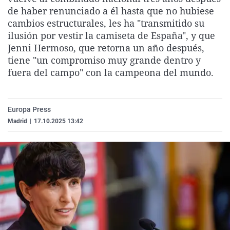
La rosa de los vientos
Caso
Extremadura
Virales
de haber renunciado a él hasta que no hubiese
cambios estructurales, les ha "transmitido su
Gente viajera
Retornados
Galicia
Televisión
ilusión por vestir la camiseta de España", y que
Como el perro y el gat
Equipo de investigaci
La Rioja
Elecciones
Jenni Hermoso, que retorna un año después,
tiene "un compromiso muy grande dentro y
Operación Viuda Negr
Navarra
fuera del campo" con la campeona del mundo.
País Vasco
Europa Press
Madrid
|
17.10.2025 13:42