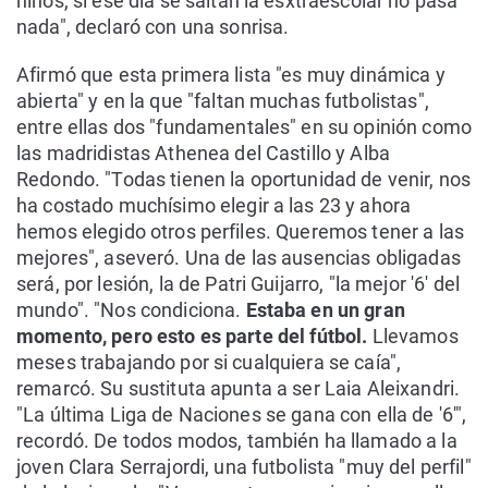
niños, si ese día se saltan la esxtraescolar no pasa
nada", declaró con una sonrisa.
Afirmó que esta primera lista "es muy dinámica y
abierta" y en la que "faltan muchas futbolistas",
entre ellas dos "fundamentales" en su opinión como
las madridistas Athenea del Castillo y Alba
Redondo. "Todas tienen la oportunidad de venir, nos
ha costado muchísimo elegir a las 23 y ahora
hemos elegido otros perfiles. Queremos tener a las
mejores", aseveró. Una de las ausencias obligadas
será, por lesión, la de Patri Guijarro, "la mejor '6' del
mundo". "Nos condiciona.
Estaba en un gran
momento, pero esto es parte del fútbol.
Llevamos
meses trabajando por si cualquiera se caía",
remarcó. Su sustituta apunta a ser Laia Aleixandri.
"La última Liga de Naciones se gana con ella de '6'",
recordó. De todos modos, también ha llamado a la
joven Clara Serrajordi, una futbolista "muy del perfil"